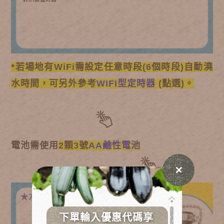
*若場地有WiFi需設定任意時段(6個時段)自動澆
水時間，可另外參考
WIFI型定時器
(點選)。
電池需
使用
2顆3號
AA鹼性電池