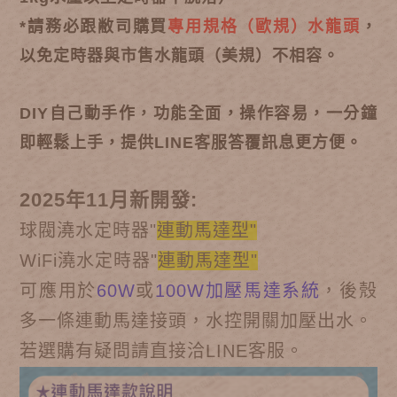
*請務必跟敝司購買
專用規格（歐規）水龍頭
，
以免定時器與市售水龍頭（美規）不相容。
DIY自己動手作，功能全面，操作容易，一分鐘
即輕鬆上手，提供LINE客服答覆訊息更方便。
2025年11月新開發:
球閥澆水定時器"
連動馬達型"
WiFi
澆水定時器"
連動馬達型"
可應用於
60W
或
100W加壓馬達系統
，後殼
多一條連動馬達接頭，水控開關加壓出水。
若選購有疑問請直接洽LINE客服。