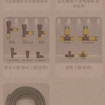
六分歐規外牙水龍頭系列
各式噴頭/十支噴架組-配
件系列
接水三通.接水二通(各款)
滴管三通(各款)