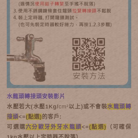
水龍頭轉接頭安裝影片
水壓若大
(
水壓1Kg/
cm²
以上)
或不會裝
水龍頭轉
接頭
<=
(點選)
的客戶:
可選購
六分歐牙外牙水龍頭
<=
(點選)
（可確保
1kg水壓以上定時器不脫落）