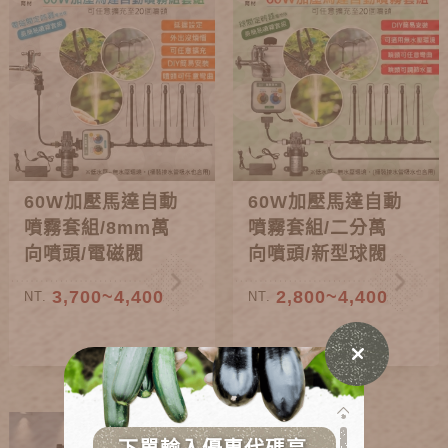
60W加壓馬達自動
60W加壓馬達自動
噴霧套組/8mm萬
噴霧套組/二分萬
向噴頭/電磁閥
向噴頭/新型球閥
連動款
3,700~4,400
2,800~4,400
NT.
NT.