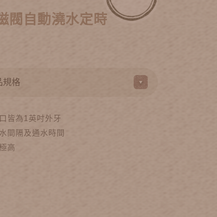
磁閥自動澆水定時
口皆為1英吋外牙
水間隔及通水時間
極高