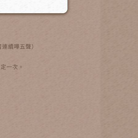
音連續嗶五聲）
設定一次。