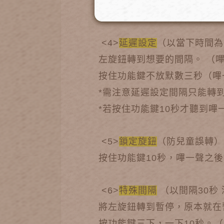
按功能鍵4下。（連續嗶四聲
<4>
延遲設定
（以當下時間為
左旋鈕轉到想要的間隔。 （
按住功能鍵不放默數三秒（嗶
*需注意延遲設定間隔只能轉
*若按住功能鍵10秒才聽到嗶
<5>
鎖定旋鈕
（防兒童誤轉）
按住功能鍵10秒，嗶一聲之
<6>
特殊間隔
（以間隔30秒
將左旋鈕轉到暫停，原本就在
按功能鍵三下，一下10秒。