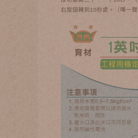
右旋鈕轉到10秒處。（嗶一