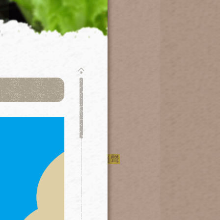
(點選)。
、TOSHIBA
等，
持續逼逼聲