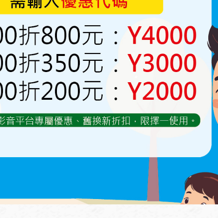
向。（轉到紅色區塊即歸零重新設定）
完成
），當下開始算隔24小時（一天），每天澆一
嗶嗶兩聲
能鍵3下出水1分鐘
、4下澆2分鐘、5下澆3分鐘…類推
停止出水。
3時澆水7分鐘為例，增加的單位依旋鈕轉到的位置單
加1小時）