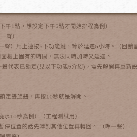
，增加4分鐘）
下午1點，想設定下午6點才開始排程為例）
嗶一聲）
一聲）馬上連按5下功能鍵，等於延遲5小時。（回饋
到面板上固有的時間，無法同時加時又延遲。
一聲代表已鎖定(見以下功能5介紹)，需先解開再重新
後鎖定雙旋鈕，再按10秒就是解開。
 澆水10秒為例）（工程測試用）
暫停位置的話先轉到其他位置再轉回。 （嗶一聲）
（嗶兩聲）