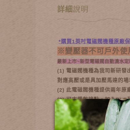
詳細
說明
*購買1英吋電磁閥機種原廠保
※變壓器不可戶外使用
最新上市~新型電磁閥自動澆水定
(1) 電磁閥機種為我司新研發出
對應高壓或是具加壓馬達的場
(2) 此電磁閥機種提供兩年原
(3) 可支援乾接點，加入PL
(4) 大流量、極省電且穩定
(5) 電磁閥開關機械更穩固