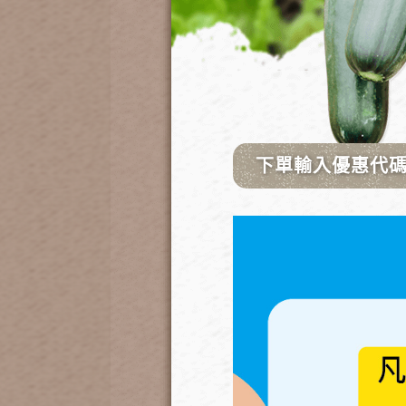
產品特點：
雙旋鈕式定時器操作簡易，可
*若場地有WiFi需設定任意
電池需
使用
2顆3號
AA鹼性電
**請勿使用乾電池、碳鋅電池
客戶反饋某些電池使用一段時
（閃燈）是因為沒電，請立即
定時器雙旋鈕設定影片
基本運作