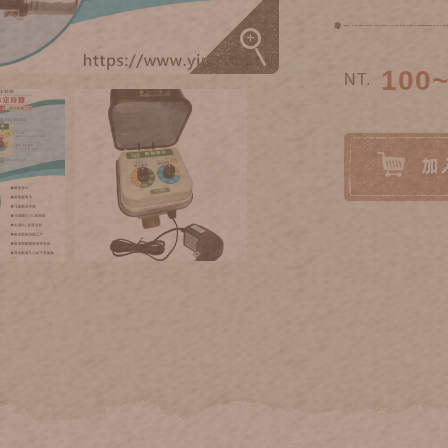
100~
NT.