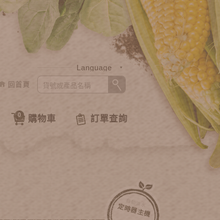
Language
回首頁
中文
English
0
購物車
訂單查詢
自動澆水
定時器主機