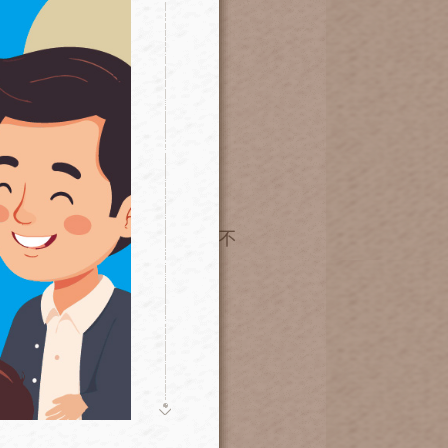
次，一次澆水3分鐘。
,55下澆53分鐘，期間突然不
位）