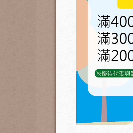
<1>
以每日澆水3分鐘為例：
兩個旋鈕可以轉到12點鐘方
左邊轉到1天。（嗶一聲）
右邊轉到3分鐘。 （嗶一聲）
等待出現嗶嗶兩聲。 即設定
以上完成行程:設定完成（
即
<2>
臨時想澆水
，可按
右上功
想澆了,按一下功能鍵即關閉
<3>
加時設定
（以設定間隔1
左旋鈕轉到12時。（嗶一聲）
按功能鍵1下。（嗶一聲，增
右旋鈕轉到3分。（嗶一聲）