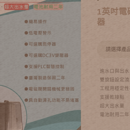
1英吋電
器
進水口與出水
雙旋鈕設定澆
工程用穩定性
支援乾接點
超大出水量
電池耐用二年