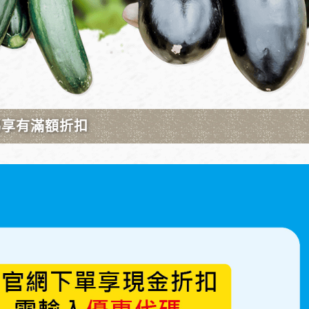
設定各種澆水間隔及各種澆水時間，操作簡單。
時段(6個時段)自動澆水時間，可另外參考
WIFI型定時器
池
、充電電池**
間會有電池漏液問題，推薦使用三大廠牌 :
國際、勁量
更換鹼性電池
，每次換電池需重新設定。