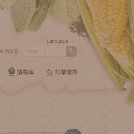
Language
回首頁
中文
English
0
購物車
訂單查詢