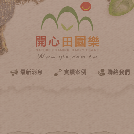
最新消息
實績案例
聯絡我們