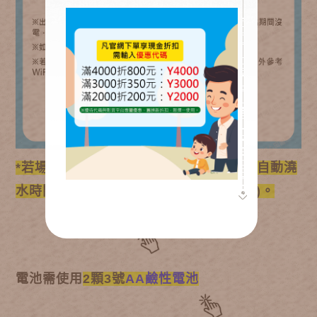
*若場地有WiFi需設定任意時段(6個時段)自動澆
水時間，可另外參考
WIFI型定時器
(點選)。
電池需
使用
2顆3號
AA鹼性電池