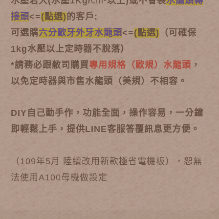
水壓若大
(
水壓1Kg/
cm²
以上)
或不會裝
水龍頭轉
接頭
<=
(點選)
的客戶:
可選購
六分歐牙外牙水龍頭
<=
(點選)
（可確保
1kg水壓以上定時器不脫落）
*請務必跟敝司購買
專用規格（歐規）水龍頭
，
以免定時器與市售水龍頭（美規）不相容。
DIY自己動手作，功能全面，操作容易，一分鐘
即輕鬆上手，提供LINE客服答覆訊息更方便。
（109年5月 陸續改用新款極省電機板），恕無
法使用A100母機做設定