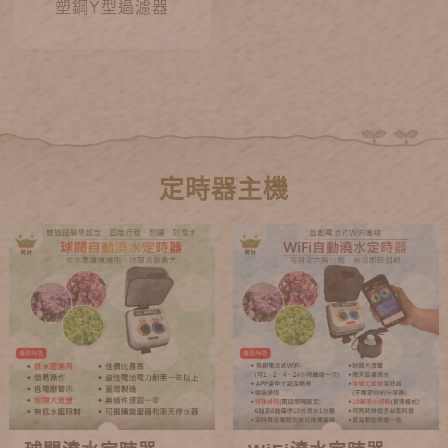
塑鋼Y型過濾器
定時器主機