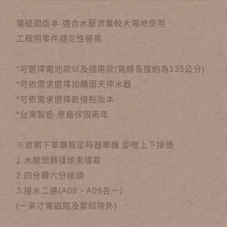
電磁閥版本-適合水壓流量較大場地使用
工程用零件穩定性極高
*可選擇電池款以及插電款(電線長度約為135公分)
*可依需求選擇加購雨天停水器
*可依需求選擇乾接點版本
*台灣製造-原廠保固兩年
※官網下單購買定時器單機 即贈上下接頭
1.水龍頭轉接頭束環款
2.四分轉六分接頭
3.接水二通(A08、A09各一)
(一英寸電磁閥及套組除外)