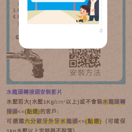
水龍頭轉接頭安裝影片
水壓若大
(
水壓1Kg/
cm²
以上)
或不會裝
水龍頭轉
接頭
<=
(點選)
的客戶:
可選購
六分歐牙外牙水龍頭
<=
(點選)
（可確保
1kg水壓以上定時器不脫落）