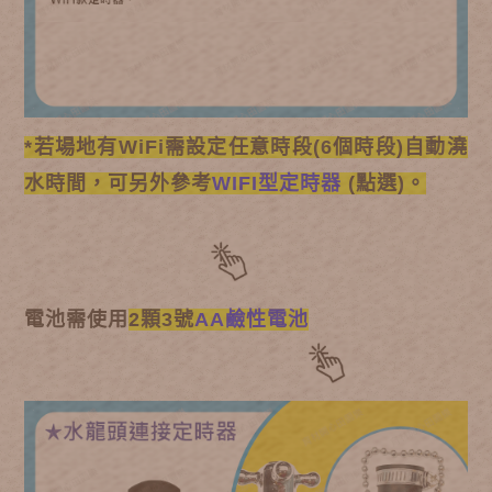
*若場地有WiFi需設定任意時段(6個時段)自動澆
水時間，可另外參考
WIFI型定時器
(點選)。
電池需
使用
2顆3號
AA鹼性電池