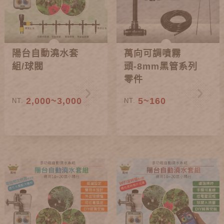
陽台自動澆水套
萬向可調噴霧
組/球閥
頭-8mm黑管系列
零件
2,000~3,000
5~160
NT.
NT.