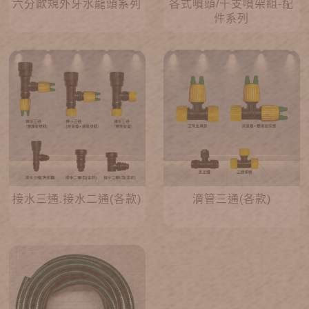
六分歐規外牙水龍頭系列
各式噴頭/十支噴架組-配
件系列
接水三通.接水二通(各款)
滴管三通(各款)