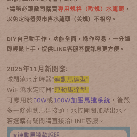
*請務必跟敝司購買
專用規格（歐規）水龍頭
，
以免定時器與市售水龍頭（美規）不相容。
DIY自己動手作，功能全面，操作容易，一分鐘
即輕鬆上手，提供LINE客服答覆訊息更方便。
2025年11月新開發:
球閥澆水定時器"
連動馬達型"
WiFi
澆水定時器"
連動馬達型"
可應用於
60W
或
100W加壓馬達系統
，後殼
多一條連動馬達接頭，水控開關加壓出水。
若選購有疑問請直接洽LINE客服。