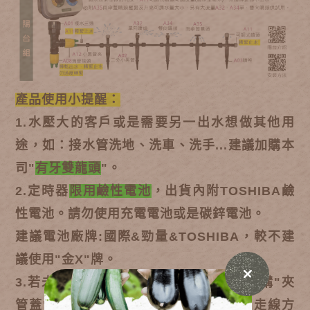
產品使用小提醒：
1.水壓大的客戶或是需要另一出水想做其他用
途，如：接水管洗地、洗車、洗手...建議加購本
司"
有牙雙龍頭
"。
2.定時器
限用鹼性電池
，出貨內附TOSHIBA鹼
性電池。請勿使用充電電池或是碳鋅電池。
建議電池廠牌:國際&勁量&TOSHIBA，較不建
議使用"金X"牌。
3.若未來盆數有增加，A01 接水三通可加購"夾
管蓋"變化成雙主管（接四分耐壓管），走線方