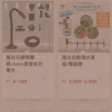
萬向可調噴霧
陽台自動澆水套
頭-8mm黑管系列
組/電磁閥
零件
5~160
2,500~3,500
NT.
NT.