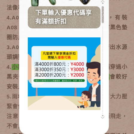
法像專案二。
4.A06 滴管三通有箭頭指水流方向，有裝
A08（若要裝綠色黃色的零件那端必需有黑色墊
圈防止漏水）。
3.A08轉緊為止水功能，A08可在小黑管出水源
頭調整水量。
4.
小黑管
較好安裝且較緊密的方法：建議穿過小
黑夾後，用
打火機加熱1-2秒或泡入熱水
會較好
安裝且較緊)
5.雨傘蓋噴頭使用：
安裝在十字架上方，大力壓
緊會像下滴架一樣滴水效果
注意：本噴頭
輕壓小心會遇水壓衝上來而飛走，
不會止水，可調式噴頭才會止水