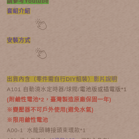
請參考Youtube
套組介紹
安裝方式
出貨內含（零件需自行DIY組裝）
影片說明
A101 自動澆水定時器/球閥/
電池版或插電版*1
(附鹼性電池*2，臺灣製造原廠保固一年)
※變壓器不可戶外使用(避免水氣)
※限用鹼性電池
A00-1 水龍頭轉接頭束環款*1