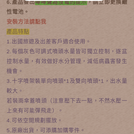
6.產品發出
嗶嗶聲為沒電的提示
，請立即更換鹼
性電池。
安裝方法請點我
產品特點
1.出國旅遊及出差客戶適合使用。
2.每個灰色可調式噴頭水量皆可獨立控制，逐盆
控制水量，有效做好水分管理，
減低病蟲害發生
機會。
3.十字噴架裝單向噴頭*1及雙向噴頭*1，出水量
較大。
若裝雨傘蓋噴頭（注意壓下去一點，不然水壓一
上來有可能彈飛走）。
4.可依空間規劃擺放。
5.原廠出貨，可添購加購零件。