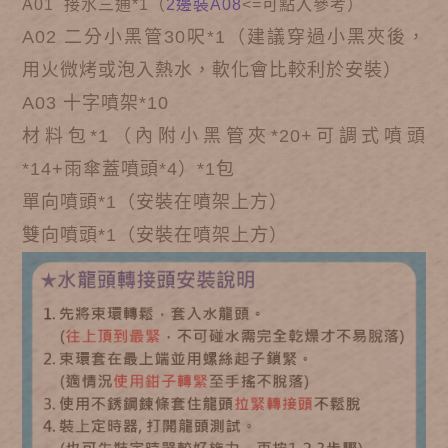
A01 接水三通*1（
2邊裝A08
<=可點入參考）
A02 二分小黑管30呎*
1（
建議穿過小黑夾後，
用火微烤或泡入熱水，軟化會比較利於安裝）
A03 十字噴架*
10
材料包*1（內附小黑管夾*20+可調式噴頭
*14+雨傘蓋噴頭*4）*1包
單向噴頭*1（安裝在噴架上方）
雙向噴頭*1（安裝在噴架上方）