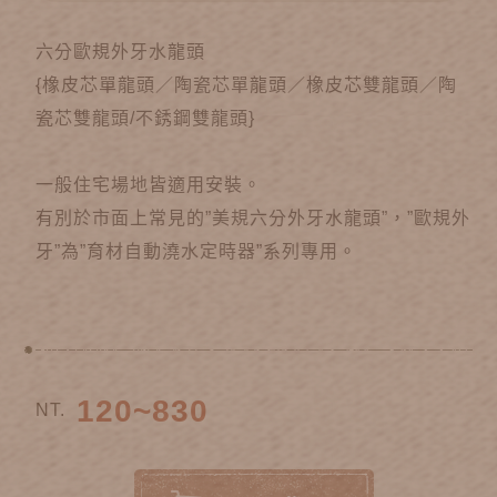
六分歐規外牙水龍頭
{橡皮芯單龍頭／陶瓷芯單龍頭／橡皮芯雙龍頭／陶
瓷芯雙龍頭/不銹鋼雙龍頭}
一般住宅場地皆適用安裝。
有別於市面上常見的”美規六分外牙水龍頭”，”歐規外
牙”為”育材自動澆水定時器”系列專用。
120~830
NT.