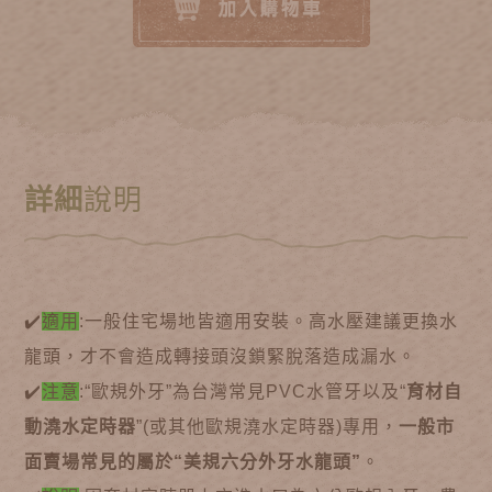
詳細
說明
✔️
適用
:一般住宅場地皆適用安裝。高水壓建議更換水
龍頭，才不會造成轉接頭沒鎖緊脫落造成漏水。
✔️
注意
:“歐規外牙”為台灣常見PVC水管牙以及“
育材自
動澆水定時器
”(或其他歐規澆水定時器)專用，
一般市
面賣場常見的屬於“美規六分外牙水龍頭”
。