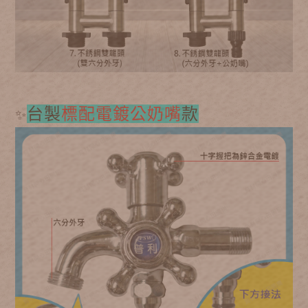
台製
標配電鍍公奶嘴
款
✨