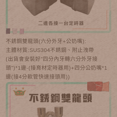
不銹鋼雙龍頭(六分外牙+公奶嘴):
主體材質:SUS304不銹鋼、附止洩帶
(出貨會安裝好"四分內牙轉六分外牙接
頭")*1邊-(接育材定時器用)+四分公奶嘴*1
邊(接4分軟管快速接頭用))