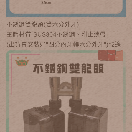
不銹鋼雙龍頭(雙六分外牙):
主體材質:SUS304不銹鋼、附止洩帶
(出貨會安裝好"四分內牙轉六分外牙")*2邊