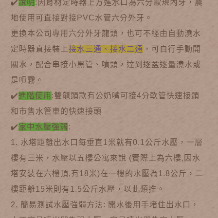
✔️
說明
:因育材定時器上方進水口為六分歐規內牙，農
地使用可直接對接PVC水管六分外牙。
更換本公司專用六分外牙龍頭，也可不經由自動澆水
定時器直接裝上
接水三通、接水二通
，可自行手動開
關水，配合串接小黑管、噴頭，達到逐盆逐量澆水或
是噴霧。
✔️
進階使用
:雙龍頭款有公奶嘴可接4分軟管快速接頭
和市售水管車的快速接頭
✔️
家中水壓強弱
:
1. 水塔距離出水口每垂直1米就有0.1公斤水壓，一層
樓有三米，水壓以五樓公寓來說 (實際上為六樓,因水
塔安裝在六樓頂,有18米)在一樓的水壓為1.8公斤，二
樓距離15米則有1.5公斤水壓，以此類推。
2. 簡易測試水壓強弱方法: 開水後用手堵住出水口，