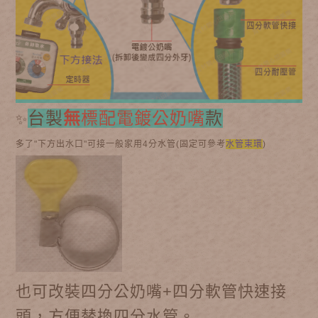
台製
無
標配電鍍公奶嘴
款
✨
多了"下方出水口"可接一般家用4分水管(固定可參考
水管束環
)
也可改裝四分公奶嘴+四分軟管快速接
頭，方便替換四分水管。