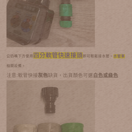
四分軟管快速接頭
公奶嘴下方使用
即可輕鬆接水管、
水管車
相關設備。
注意:軟管快接
灰色
缺貨，出貨顏色可選
白色或綠色