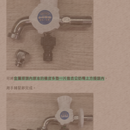
可將
金屬接頭內原本的橡皮多墊一片進去公奶嘴上方接頭內
，
用手轉緊即完成。