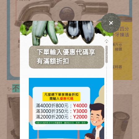
不銹鋼雙龍頭
✨
:兩款出貨接法