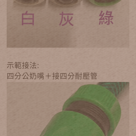
示範接法:
四分公奶嘴＋接四分耐壓管