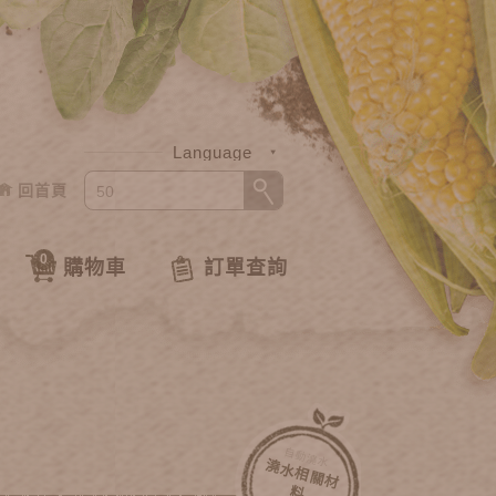
Language
回首頁
中文
English
0
購物車
訂單查詢
自動澆水
澆
水
相
關
材
料