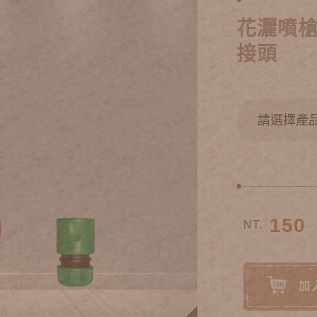
花灑噴
接頭
150
NT.