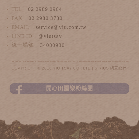
TEL
02 2989 0964
FAX
02 2980 3730
EMAIL
service@yiu.com.tw
LINE ID
@yiutsay
統一編號
34080930
COPYRIGHT © 2016 YIU TSAY CO., LTD |
SIRIUS
網頁設計
開心田園樂粉絲團