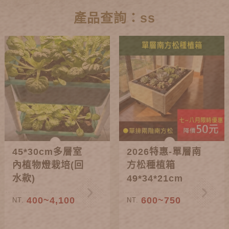
產品查詢：ss
45*30cm多層室
2026特惠-單層南
內植物燈栽培(回
方松種植箱
水款)
49*34*21cm
400~4,100
600~750
NT.
NT.