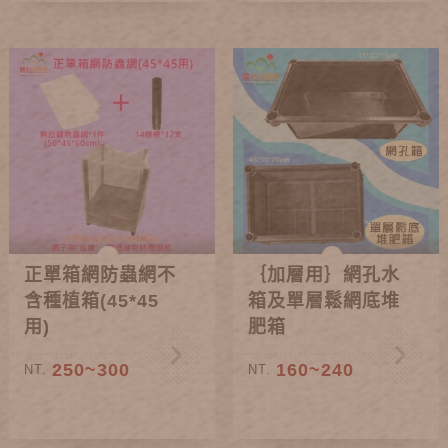
正單箱網防蟲網不
｛加層用｝網孔水
含種植箱(45*45
箱及單層鬆網底堆
用)
肥箱
250~300
160~240
NT.
NT.