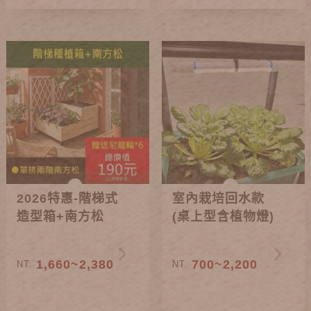
2026特惠-階梯式
室內栽培回水款
造型箱+南方松
(桌上型含植物燈)
1,660~2,380
700~2,200
NT.
NT.