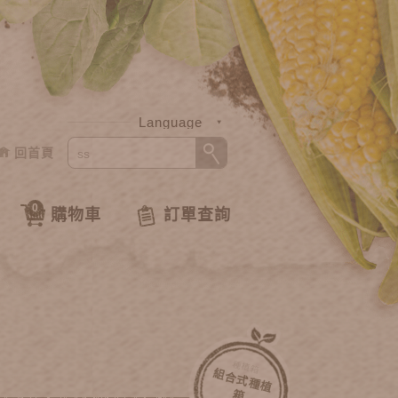
Language
回首頁
中文
English
0
購物車
訂單查詢
種植箱
組
合
式
種
植
箱