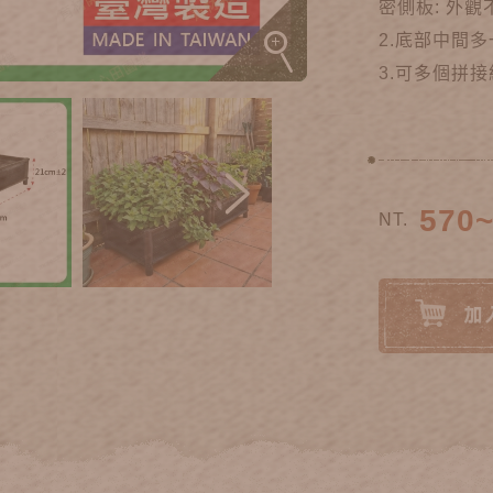
密側板: 外
2.底部中間
3.可多個拼
570
NT.