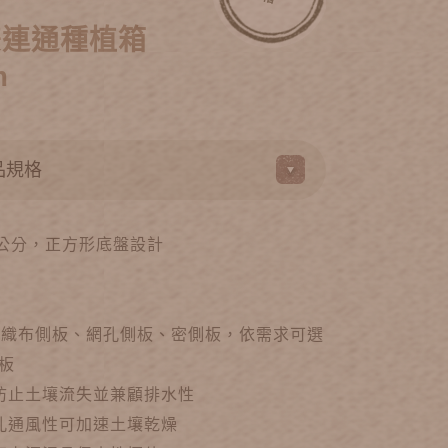
雙連通種植箱
m
45公分，正方形底盤設計
為不織布側板、網孔側板、密側板，依需求可選
板
 防止土壤流失並兼顧排水性
網孔通風性可加速土壤乾燥