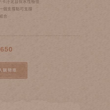
觀不卡汙泥且保水性極佳
多一個支撐點可支撐
接組合
~650