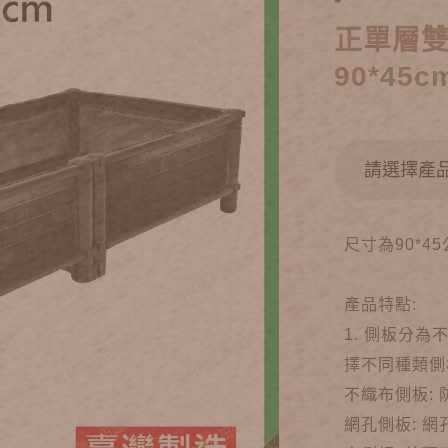
正單層
90*45c
尺寸為90*
產品特點:
1. 側板分
擇不同種類側
不織布側板:
網孔側板: 