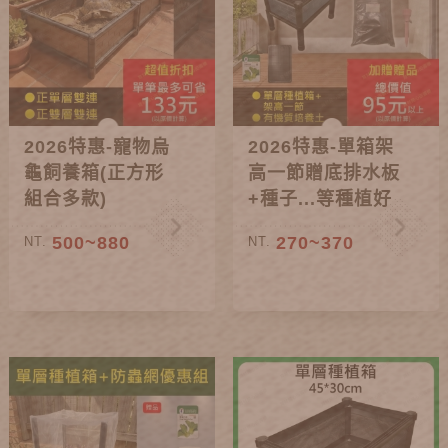
2026特惠-寵物烏
2026特惠-單箱架
龜飼養箱(正方形
高一節贈底排水板
組合多款)
+種子...等種植好
禮
500~880
270~370
NT.
NT.