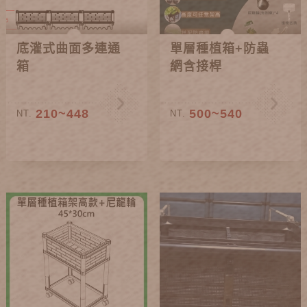
底灌式曲面多連通
單層種植箱+防蟲
箱
網含接桿
210~448
500~540
NT.
NT.