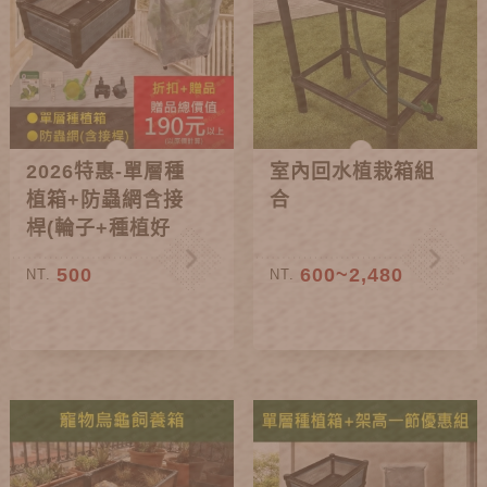
2026特惠-單層種
室內回水植栽箱組
植箱+防蟲網含接
合
桿(輪子+種植好
禮)
500
600~2,480
NT.
NT.