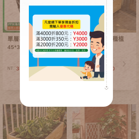
單層種植箱架高款
正單層南方松種植
45*30cm
箱(各款)
310~410
780~2,360
NT.
NT.