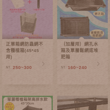
正單箱網防蟲網不
｛加層用｝網孔水
含種植箱(45*45
箱及單層鬆網底堆
用)
肥箱
250~300
160~240
NT.
NT.