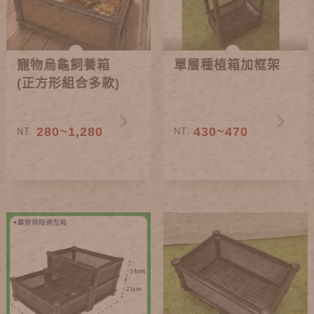
寵物烏龜飼養箱
單層種植箱加框架
(正方形組合多款)
280~1,280
430~470
NT.
NT.