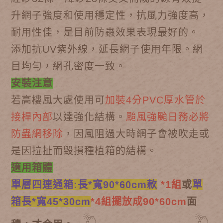
升網子強度和使用穩定性，抗風力強度高，
耐用性佳，是目前防蟲效果表現最好的。
添加抗UV紫外線，延長網子使用年限。網
目均勻，網孔密度一致。
安裝注意
若高樓風大處使用可
加裝4分PVC厚水管於
接桿內部
以達強化結構。
颱風強颱日務必將
防蟲網移除
，因風阻過大時網子會被吹走或
是因拉扯而毀損種植箱的結構。
適用箱體
單層四連通箱:長*寬
90*60cm款
*1組
或
單
箱長*寬
45*30cm
*4組擺放成90*60cm
面