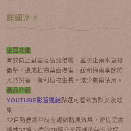
詳細
說明
主要功能
有效防止蟲害及鳥類侵襲，並防止雨水直接
衝擊，造成植物葉面傷害，緩和梅雨季節的
天然災害，有利植物生長。
減少農藥使用。
產品介紹
YOUTUBE影音連結
點選可看到實際安裝效
果
32目防蟲網平時有輕微防風效果，密度是由
經紗32條、緯紗28條交叉而成的線有效提