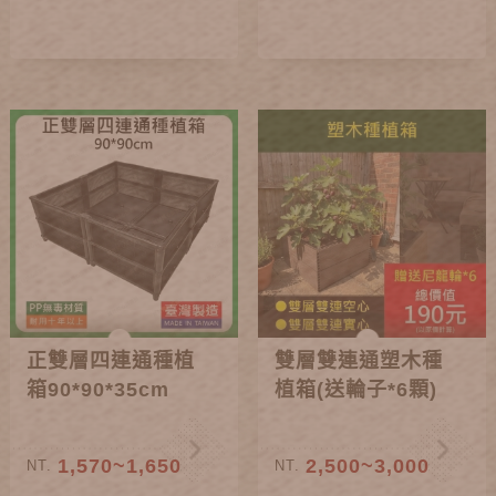
正雙層四連通種植
雙層雙連通塑木種
箱90*90*35cm
植箱(送輪子*6顆)
1,570~1,650
2,500~3,000
NT.
NT.