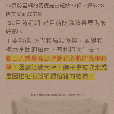
32目防蟲網的密度是由經紗32條、緯紗28
條交叉而成的線
“32目防蟲網”是目前防蟲效果表現最
好的。
主要功能:防蟲和鳥類侵襲，並緩和
梅雨季節的風雨，有利植物生長。
颱風天或是強風時請務必將防蟲網移
除
，因風阻過大時，網子會被吹走或
是因拉扯而毀損種植箱的結構。