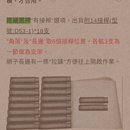
積，才合用。
建議選擇
"有接桿"選項，出貨
附14接桿(型
號:D53-1)
*18支
"角落"及"長邊"取6個接桿位置，各裝3支為
一節做為支架。
網子長邊有一條"拉鍊"方便往上開啟作業。