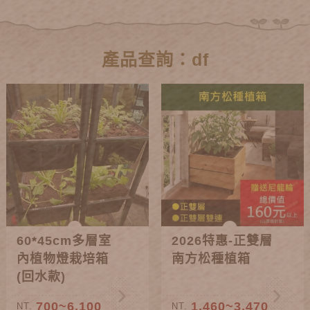
產品查詢：df
60*45cm多層室
2026特惠-正雙層
內植物燈栽培箱
南方松種植箱
(回水款)
700~6,100
1,460~3,470
NT.
NT.