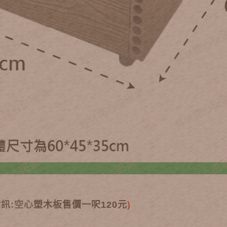
資訊:空心
塑木板售價一呎120元
)