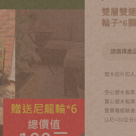
雙層雙連
輪子*6顆
塑木扣片扣入
空心塑木板厚度2
實心塑木板厚度
雙層箱組裝後
(1尺=30公分)