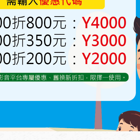
質感升級
。
cm
邊多1cm