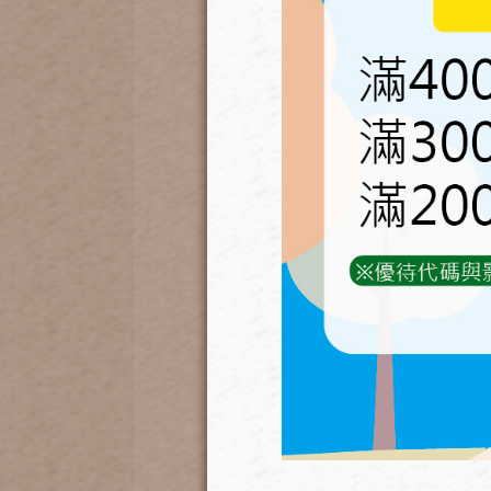
育材種植箱搭配塑木板
，
組裝後整體種植箱尺寸長寬各多6
包含空心塑木板:長邊多6cm，短