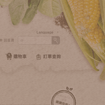
Language
回首頁
中文
English
0
購物車
訂單查詢
選
購
指
南
&主
打
優
惠
選
購
指
南
&
打
優