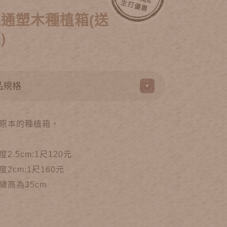
主
惠
通塑木種植箱(送
)
原本的種植箱，
.5cm:1尺120元
2cm:1尺160元
總高為35cm