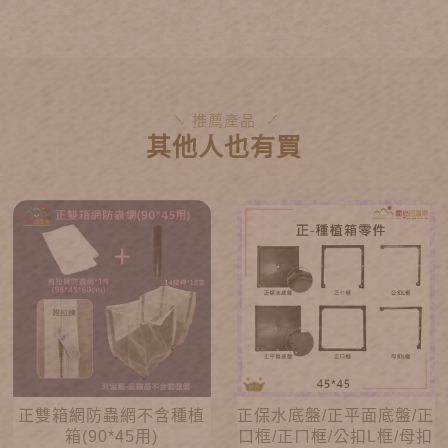
推薦產品
其他人也有買
正雙箱網防蟲網不含種植
正保水底盤/正平面底盤/正
箱(90*45用)
口框/正ㄇ框/公扣L框/母扣