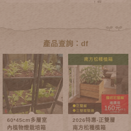
L框
產品查詢：df
60*45cm多層室
2026特惠-正雙層
內植物燈栽培箱
南方松種植箱