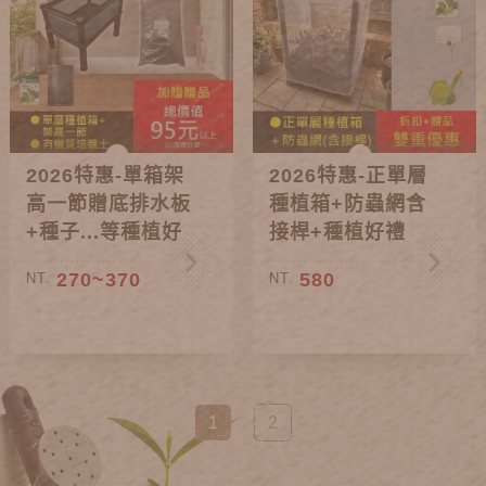
2026特惠-單箱架
2026特惠-正單層
高一節贈底排水板
種植箱+防蟲網含
+種子...等種植好
接桿+種植好禮
禮
270~370
580
NT.
NT.
1
2