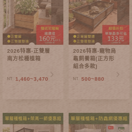
2026特惠-正雙層
2026特惠-寵物烏
南方松種植箱
龜飼養箱(正方形
組合多款)
1,460~3,470
500~880
NT.
NT.