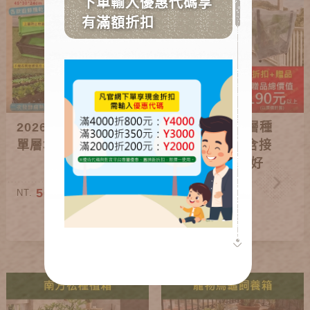
2026特惠-簡易式
2026特惠-單層種
單層堆肥箱
植箱+防蟲網含接
桿(輪子+種植好
禮)
500
500
NT.
NT.