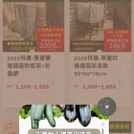
2026特惠-雙層雙
2026特惠-單層四
連通箱附框架+防
連通箱架高款
蟲網
90*60*78cm
1,100~1,520
1,300~1,950
NT.
NT.