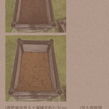
(堆肥箱中放入土壤鋪平約2~3cm) (加入廚餘殘