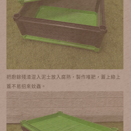
把廚餘殘渣混入泥土放入腐熟，製作堆肥，蓋上綠上
蓋不易招來蚊蟲。