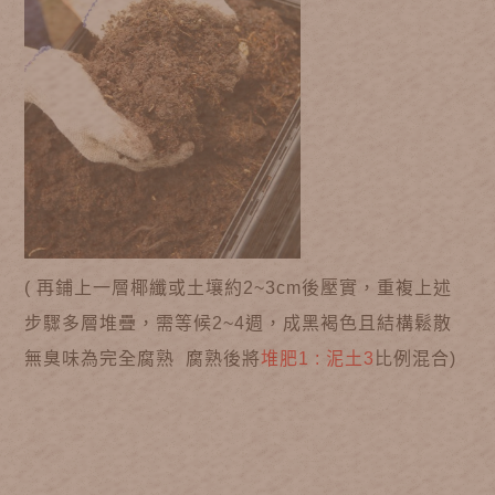
( 再鋪上一層椰纖或土壤約2~3cm後壓實，重複上述
步驟多層堆疊，需等候2~4週，成黑褐色且結構鬆散
無臭味為完全腐熟 腐熟後將
堆肥1 : 泥土3
比例混合)