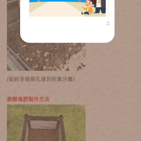
(蚯蚓穿過網孔達到蚓糞分離)
廚餘堆肥製作方法