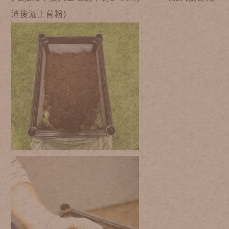
渣後灑上菌粉)