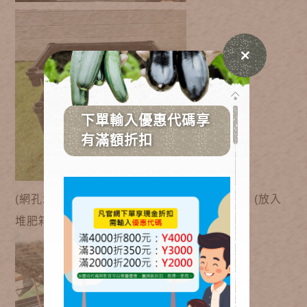
(網孔水箱底部有孔洞，能讓蚯蚓穿過) (放入
堆肥箱內)