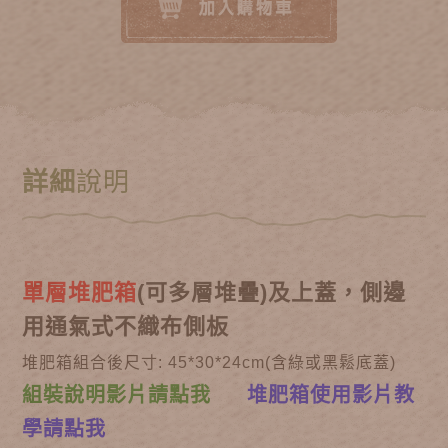
詳細
說明
單層堆肥箱
(
可多層堆疊
)
及上蓋，側邊
用通氣式不織布側板
堆肥箱組合後尺寸:
45*30*24cm(含綠或黑鬆底蓋)
組裝說明影片請點我
堆肥箱使用影片教
學請點我