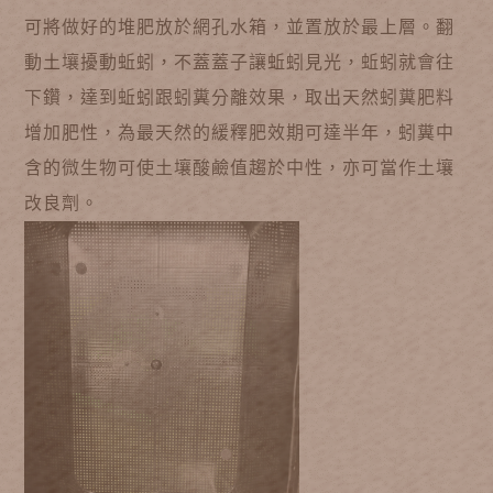
可將做好的堆肥放於網孔水箱，並置放於最上層。翻
動土壤擾動蚯蚓，不蓋蓋子讓蚯蚓見光，蚯蚓就會往
下鑽，達到蚯蚓跟蚓糞分離效果，取出天然蚓糞肥料
增加肥性，為最天然的緩釋肥效期可達半年，蚓糞中
含的微生物可使土壤酸鹼值趨於中性，亦可當作土壤
改良劑。