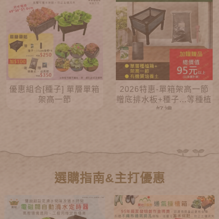
優惠組合[種子] 單層單箱
2026特惠-單箱架高一節
架高一節
贈底排水板+種子...等種植
好禮
選購指南&主打優惠