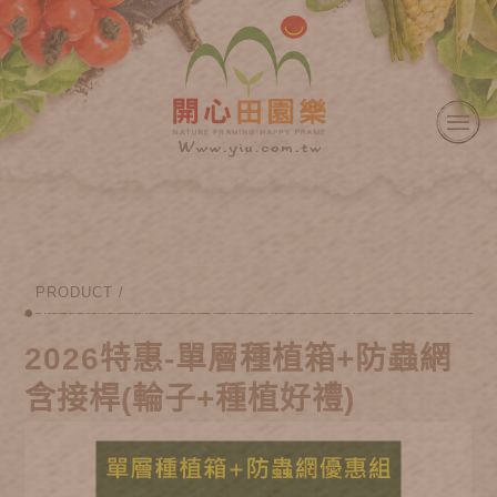
PRODUCT /
2026特惠-單層種植箱+防蟲網
含接桿(輪子+種植好禮)