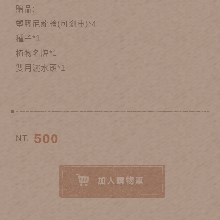
贈品:
塑膠尼龍輪(可剎車)*4
種子*1
植物名牌*1
雙用灑水頭*1
500
NT.