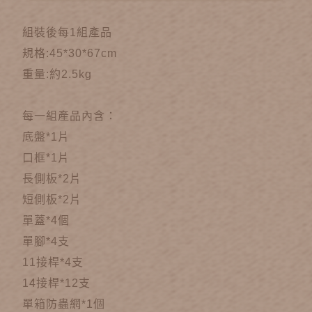
組裝後每1組產品
規格:45*30*67cm
重量:約2.5kg
每一組產品內含：
底盤*1片
口框*1片
長側板*2片
短側板*2片
單蓋*4個
單腳*4支
11接桿*4支
14接桿*12支
單箱防蟲網*1個