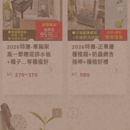
2026特惠-單箱架
2026特惠-正單層
高一節贈底排水板
種植箱+防蟲網含
+種子...等種植好
接桿+種植好禮
禮
270~370
580
NT.
NT.
1
2