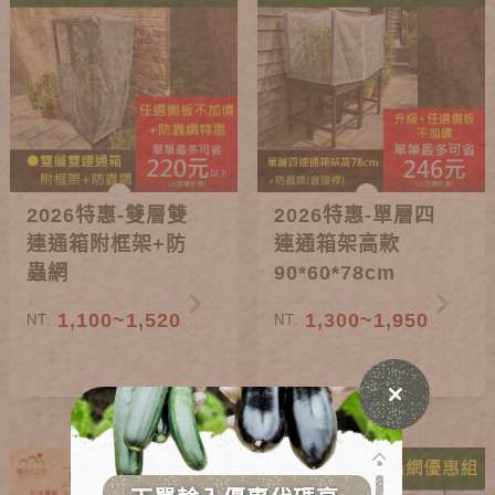
2026特惠-雙層雙
2026特惠-單層四
連通箱附框架+防
連通箱架高款
蟲網
90*60*78cm
1,100~1,520
1,300~1,950
NT.
NT.