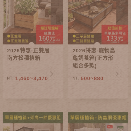
2026特惠-正雙層
2026特惠-寵物烏
南方松種植箱
龜飼養箱(正方形
組合多款)
1,460~3,470
500~880
NT.
NT.