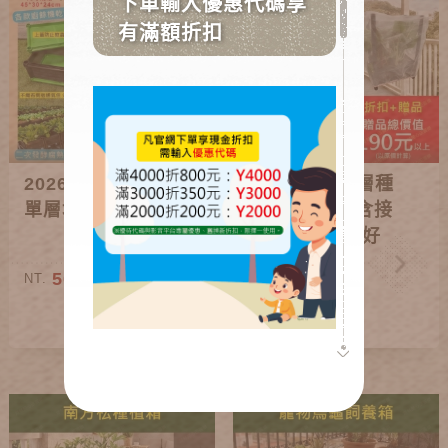
2026特惠-簡易式
2026特惠-單層種
單層堆肥箱
植箱+防蟲網含接
桿(輪子+種植好
禮)
500
500
NT.
NT.