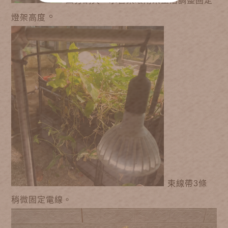
四分網夾、水管束環用來靈活調整固定
。
燈架高度
束線帶3條
稍微固定電線。