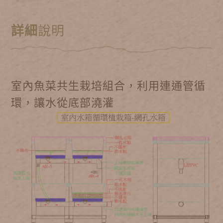
詳細
說明
室內魚菜共生栽培組合，利用連通管循
環，讓水從底部澆灌