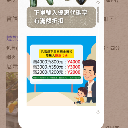
實際栽種馬達循環實際栽種效果展示如下:
燈架
材質錏管 4分L型，
包含(金屬錏管L型、E27開關燈座、束線帶3條、四分
網夾、水管束環)
展示示意: