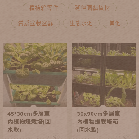
種植箱零件
延伸園藝資材
質感盆栽盆器
生態水池
其他
45*30cm多層室
30x90cm多層室
內植物燈栽培(回
內植物燈栽培箱
水款)
(回水款)