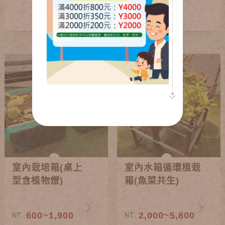
室內栽培箱(桌上
室內水箱循環植栽
型含植物燈)
箱(魚菜共生)
600~1,900
2,000~5,800
NT.
NT.