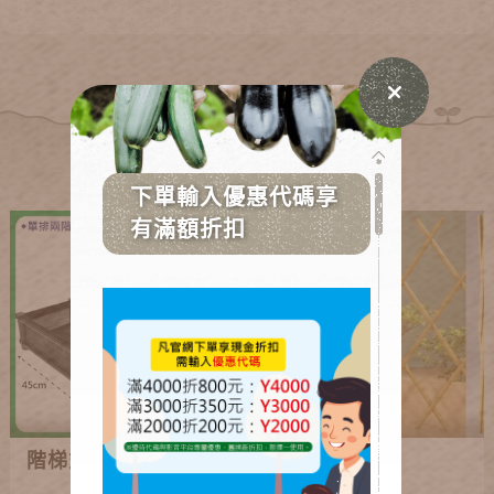
產品應用
階梯式造型箱
仿竹籬笆2款