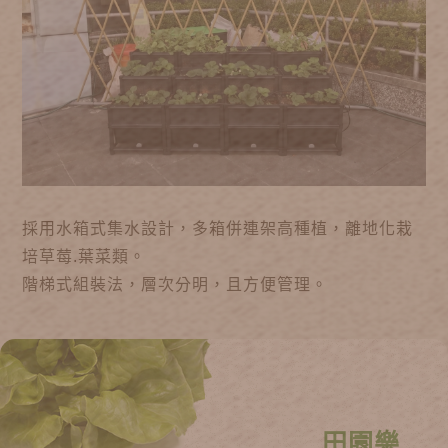
採用水箱式集水設計，多箱併連架高種植，離地化栽
培草莓.葉菜類。
階梯式組裝法，層次分明，且方便管理。
田園樂