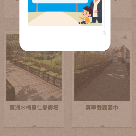
蘆洲水楠里仁愛廣場
萬華雙園國中