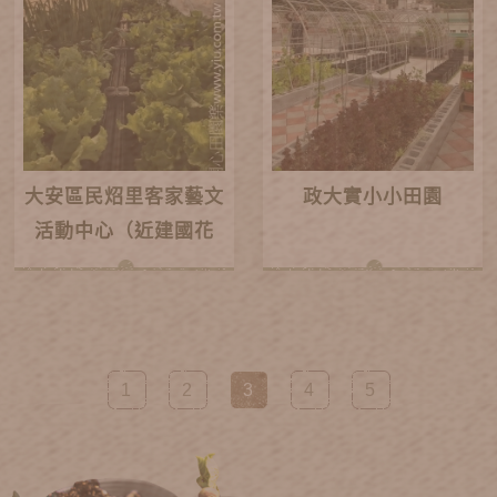
大安區民炤里客家藝文
政大實小小田園
活動中心（近建國花
市）
1
2
3
4
5