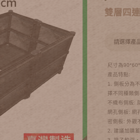
雙層四連通
尺寸為90*6
產品特點:
1. 側板分
擇不同種類側
不織布側板:
網孔側板: 
密側板: 外
2. 建議加購