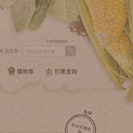
Language
回首頁
中文
English
0
購物車
訂單查詢
種植箱
組
合
式
種
植
箱