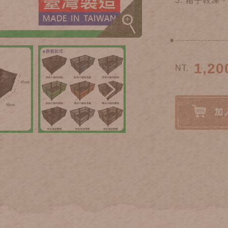
3. 箱子較
1,20
NT.