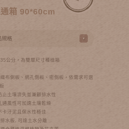
箱 90*60cm
0*35公分，為雙層尺寸種植箱
為不織布側板、網孔側板、密側板，依需求可選
板
 防止土壤流失並兼顧排水性
網孔通風性可加速土壤乾燥
觀不卡汙泥且保水性極佳
蓄排水板, 可達土水分離