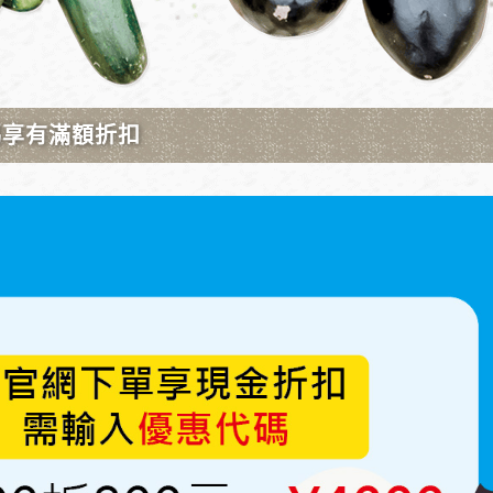
4
5
8
9