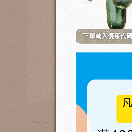
SF4K架高免彎腰
3
7