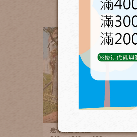
迷你網室栽培組