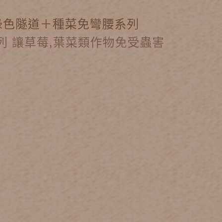
綠色隧道＋種菜免彎腰系列
列 讓草莓,葉菜類作物免受蟲害