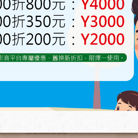
產品應用
綠色隧道栽培組