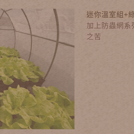
迷你溫室組+
加上防蟲網系
之苦