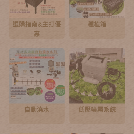
選購指南&主打優
種植箱
惠
自動澆水
低壓噴霧系統