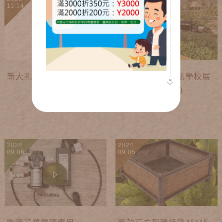
11.14
11.15
新大孔底盤+連通管回水
台南成大綠色魔法學校展
示點(可自由參觀)
2024
2024
09.06
09.05