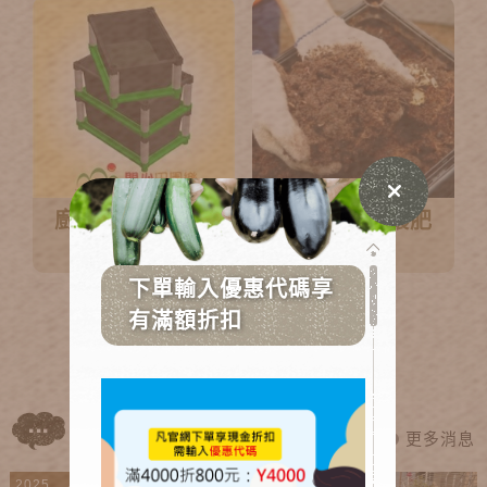
廚餘堆肥、芽菜
有機介質土壤肥
箱
料
更多消息
2025
2024