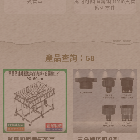
夾管蓋
萬向可調噴霧頭-8mm黑管
系列零件
產品查詢：58