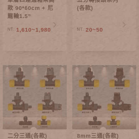
單層四連通箱架高
五分轉接頭系列
款 90*60cm + 尼
(各款)
龍輪1.5”
1,610~1,980
20~50
NT.
NT.
二分三通(各款)
8mm三通(各款)