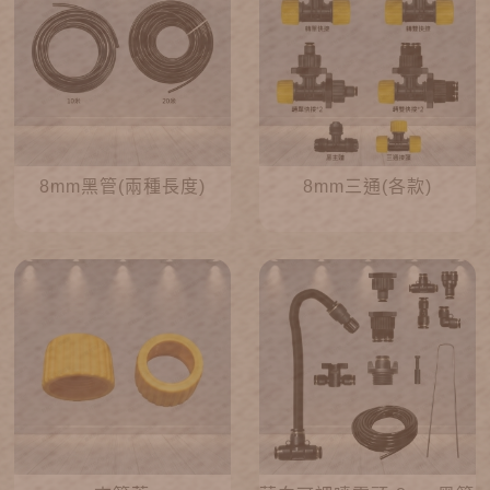
8mm黑管(兩種長度)
8mm三通(各款)