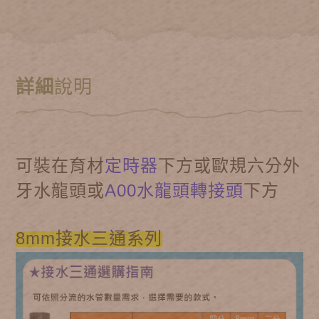
詳細
說明
可裝在育材
定時器
下方或歐規六分外
牙水龍頭或
A00水龍頭轉接頭
下方
8mm接水三通系列