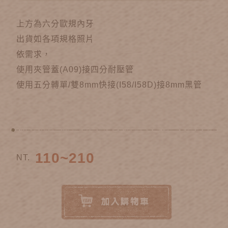
上方為六分歐規內牙
出貨如各項規格照片
依需求，
使用夾管蓋(A09)接四分耐壓管
使用五分轉單/雙8mm快接(I58/I58D)接8mm黑管
110~210
NT.