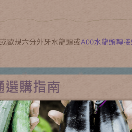
或歐規六分外牙水龍頭或
A00水龍頭轉接