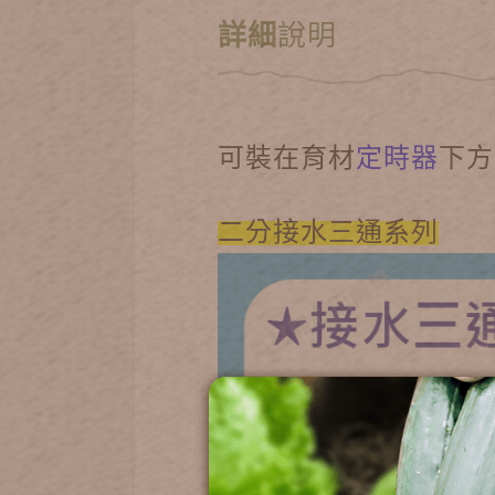
詳細
說明
可裝在育材
定時器
下方
二分接水三通系列