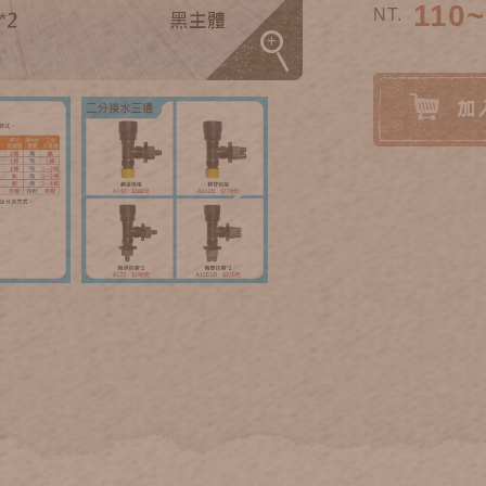
110~
NT.