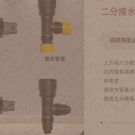
二分接水
上方為六分歐
出貨如各項規
依需求，
使用夾管蓋(A
使用五分轉單/