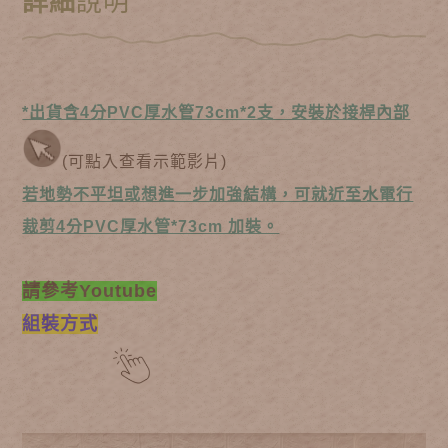
詳細
說明
*出貨含4分PVC厚水管73cm*2支，安裝於接桿內部
(可點入查看示範影片)
若地勢不平坦或想進一步加強結構，可就近至水電行
裁剪4分PVC厚水管*73cm 加裝。
請參考Youtube
組裝方式