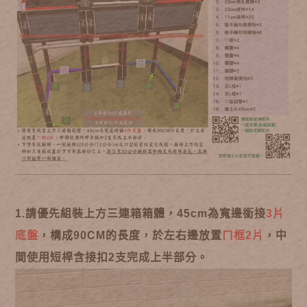
1.請優先組裝上方三連箱箱體，45cm為寬邊銜接
3片
底盤
，構成90CM的長度，於左右邊放置
ㄇ框2片
，中
間使用短桿含接扣2支完成上半部分。