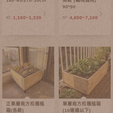
180*45/270*30cm
架款 (輪椅適用)
90*90
1,160~1,330
4,600~7,100
NT.
NT.
正單層南方松種植
單層南方松種植箱
箱(各款)
(10連通以下)