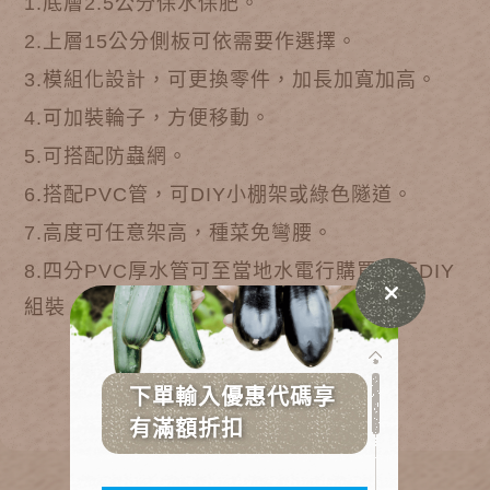
1.底層2.5公分保水保肥。
2.上層15公分側板可依需要作選擇
。
3.模組化設計，可更換零件，加長加寬加高
。
4.可加裝輪子，方便移動
。
5.可搭配防蟲網
。
6.搭配PVC管，可DIY小棚架或綠色隧道
。
7.高度可任意架高，種菜免彎腰
。
8.
四分PVC厚水管可至當地水電行購買自行DIY
組裝。