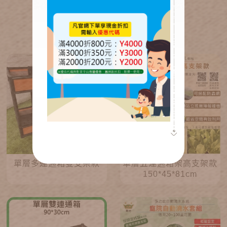
推薦產品
其他人也有買
單層多連通箱雙支架款
單層五連通箱架高支架款
150*45*81cm