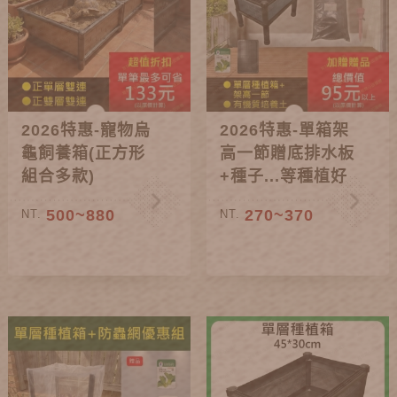
2026特惠-寵物烏
2026特惠-單箱架
龜飼養箱(正方形
高一節贈底排水板
組合多款)
+種子...等種植好
禮
500~880
270~370
NT.
NT.