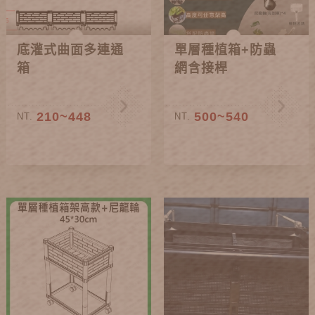
底灌式曲面多連通
單層種植箱+防蟲
箱
網含接桿
210~448
500~540
NT.
NT.