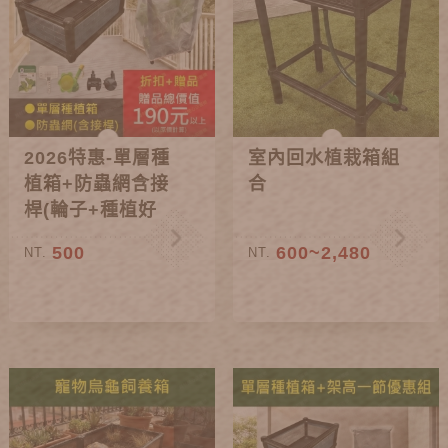
2026特惠-單層種
室內回水植栽箱組
植箱+防蟲網含接
合
桿(輪子+種植好
禮)
500
600~2,480
NT.
NT.