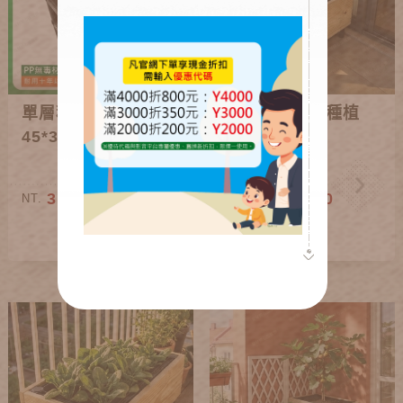
單層種植箱架高款
正單層南方松種植
45*30cm
箱(各款)
310~410
780~2,360
NT.
NT.