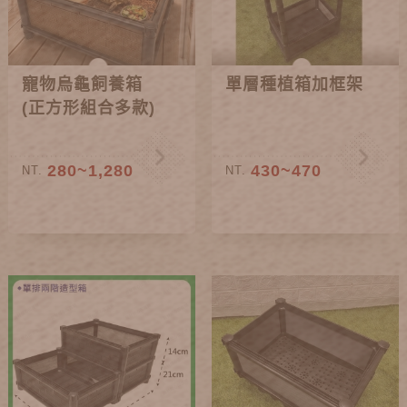
寵物烏龜飼養箱
單層種植箱加框架
(正方形組合多款)
280~1,280
430~470
NT.
NT.