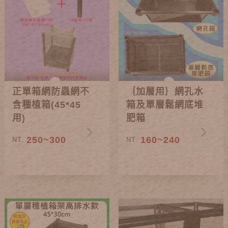
正單箱網防蟲網不
｛加層用｝網孔水
含種植箱(45*45
箱及單層鬆網底堆
用)
肥箱
250~300
160~240
NT.
NT.