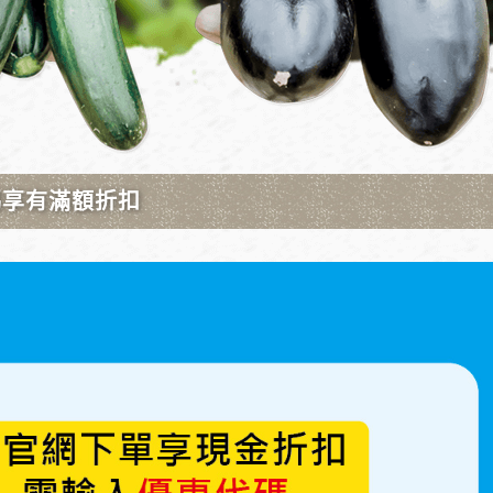
元）
動多久，單位可設定1-60分或1-60秒）
開關