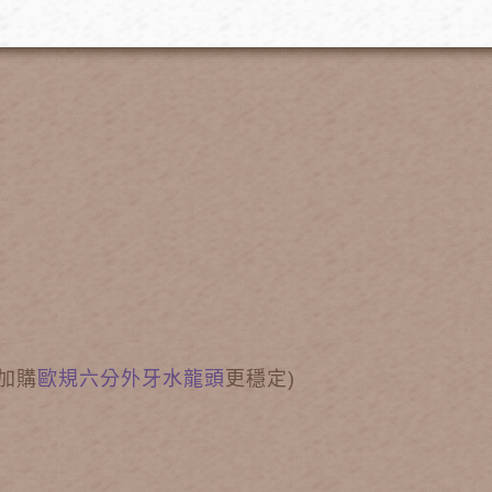
迎加購
歐規六分外牙水龍頭
更穩定)