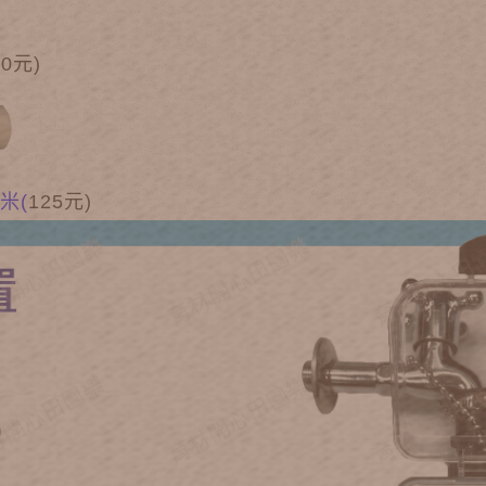
50元)
米(
125元)