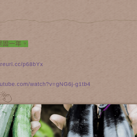
保固一年。
//reurl.cc/p68bYx
outube.com/watch?v=gNG6j-g1tb4
V）
（約20kg/cm2，3L/min）(
4000元)