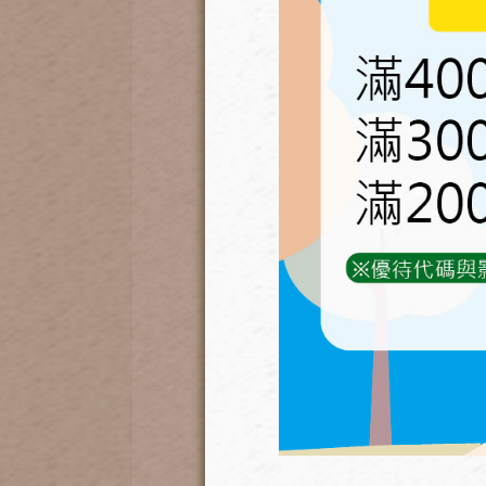
4
.
噴霧頭(
0.3mm)/低壓系統
內附濾芯可清洗-噴頭黑色尾端旋
（建議加購上限：標配0.3m
噴頭一套系統最多裝50顆，