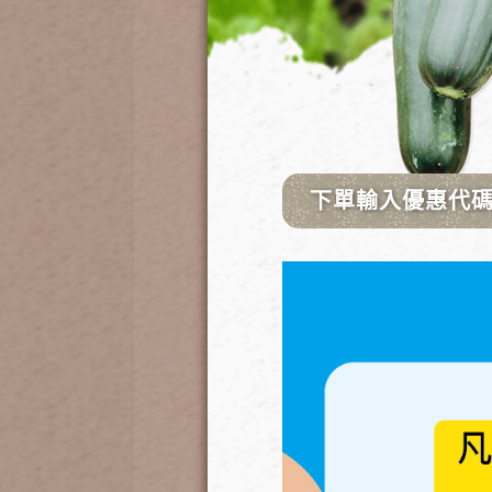
2.雙調型定時控制器
（2500
（可控制間隔多久啟動一次、啟
3.進水閥、洩壓閥及洩壓定時