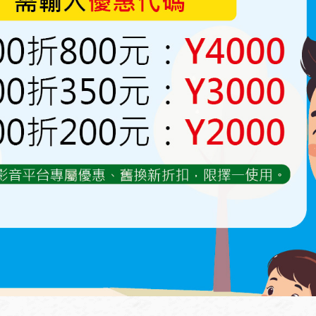
專用
*15顆
（另有
口徑0.2mm請洽客服）
轉下來，即可清洗 (120元／顆)
60cc/min
m一套系統最多裝35顆 ，特殊需求希望霧化效果更細
可
更細噴頭可能堵塞須清洗的機會稍高）