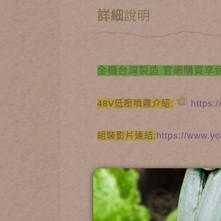
詳細
說明
全機台灣製造
官網購買享
48V低壓噴霧介紹
:
https:
組裝影片連結:
https://www.y
​
產品內含：
1.低壓噴霧馬達含變壓器（48