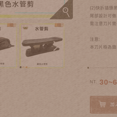
(2)快拆插頭
尾部設計可做
需注意刀片需
注意:
本刀片極為鋒
30~
NT.