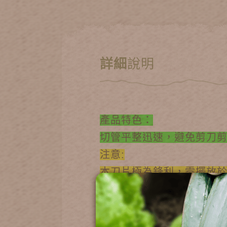
詳細
說明
產品特色：
切管平整迅速，避免剪刀
注意:
本刀片極為鋒利，需擺放
(1)
黑色水管剪(自動閉合)
無拔管設計但具有自動閉合，安