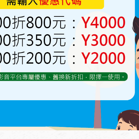
(需鎖定型、附快拆拔管設計)
，避免危險。
環 ，順勢將管子拔出。