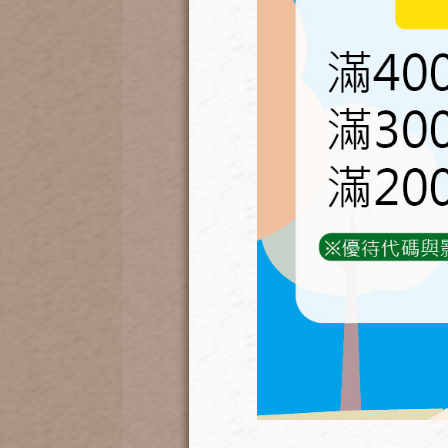
(2)快拆插頭黑色水管剪 
使用務必注意剪完需進行鎖定
附加功能:
尾部拔管叉設計
用於頂住白色快插接頭上的白色小