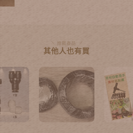
推薦產品
其他人也有買
頭-三通快接.
細黑管
接管滴頭 (