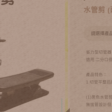
水管剪 (
省力型切管器
適用:二分口
產品特色：
1.切管平整
(1)黑色水管
無拔管設計但