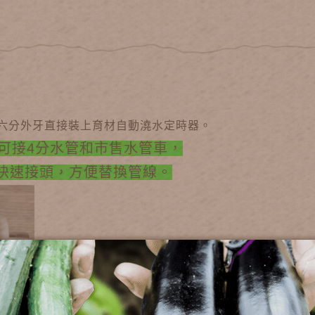
左側六分外牙直接裝上育材自動澆水定時器。
"可接4分水管和市售水管車，
快速接頭，方便替換管線。