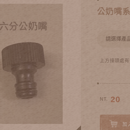
公奶嘴
上方接頭處有
20
NT.