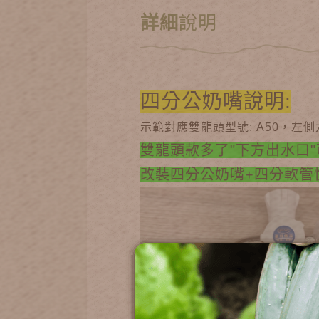
詳細
說明
四分公奶嘴說明:
示範對應雙龍頭型號: A50，
雙龍頭款多了"下方出水口
改裝四分公奶嘴+四分軟管