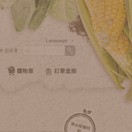
Language
回首頁
中文
English
0
購物車
訂單查詢
自動澆水
澆
水
相
關
材
料