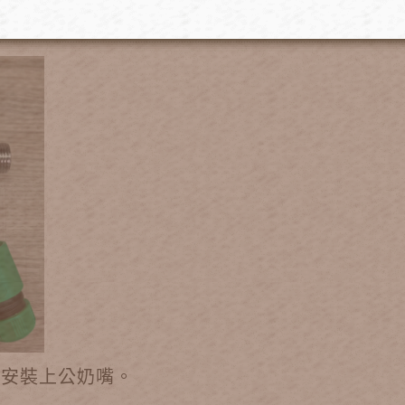
皮多墊一片進去公奶嘴上方接頭內，並用手稍微轉
鬆安裝上公奶嘴。