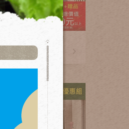
2026特惠-單層種植箱+防
蟲網含接桿(輪子+種植好
禮)
500
NT.