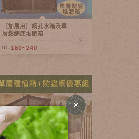
｛加層用｝網孔水箱及單
層鬆網底堆肥箱
160~240
NT.