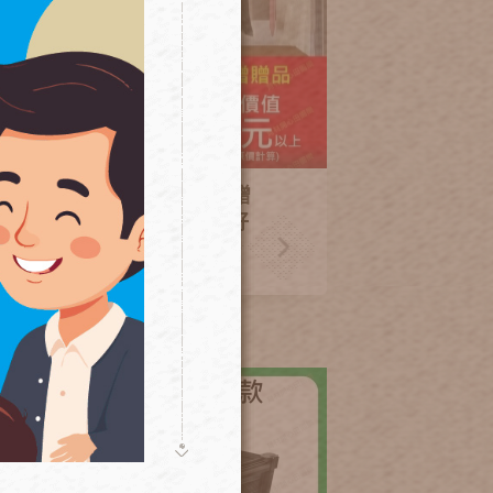
2026特惠-單箱架高一節贈
底排水板+種子...等種植好
禮
270~370
NT.