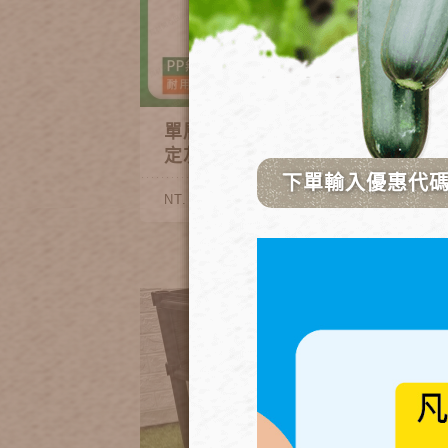
單層種植箱架高排水款-限
定灰
270~410
NT.