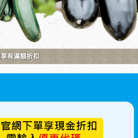
室內栽培箱(桌上型含植物
燈)
600~1,900
NT.