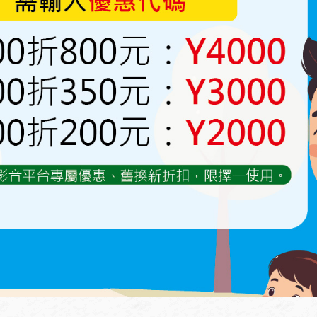
2026特惠-寵物烏龜飼養箱
(正方形組合多款)
500~880
NT.