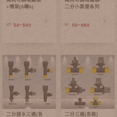
萬向可調噴霧頭
萬向可調噴霧頭-
+噴架(8轉6)
二分小黑管系列
50~500
50~660
NT.
NT.
二分接水三通(各
二分三通(各款)