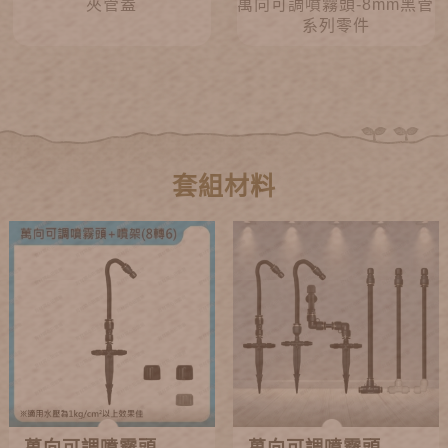
夾管蓋
萬向可調噴霧頭-8mm黑管
系列零件
套組材料