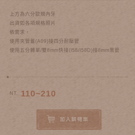
上方為六分歐規內牙
出貨如各項規格照片
依需求，
使用夾管蓋(A09)接四分耐壓管
使用五分轉單/雙8mm快接(I58/I58D)接8mm黑管
110~210
NT.