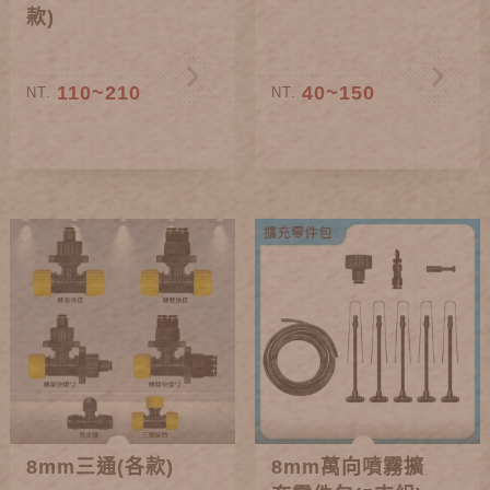
款)
110~210
40~150
NT.
NT.
8mm三通(各款)
8mm萬向噴霧擴