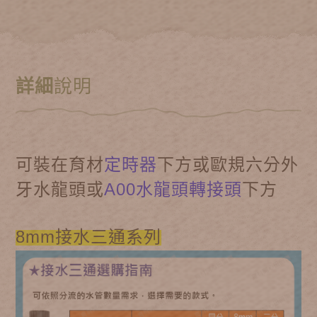
詳細
說明
可裝在育材
定時器
下方或歐規六分外
牙水龍頭或
A00水龍頭轉接頭
下方
8mm接水三通系列