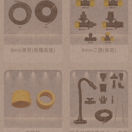
8mm黑管(兩種長度)
8mm三通(各款)