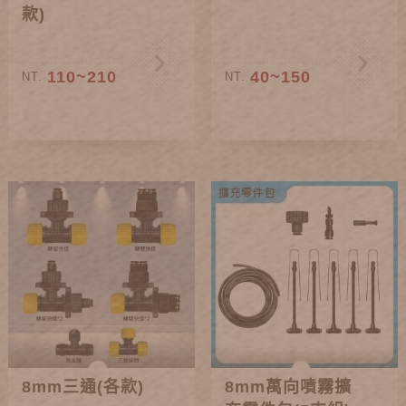
款)
110~210
40~150
NT.
NT.
8mm三通(各款)
8mm萬向噴霧擴