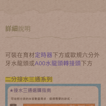
詳細
說明
可裝在育材
定時器
下方或歐規六分外
牙水龍頭或
A00水龍頭轉接頭
下方
二分接水三通系列