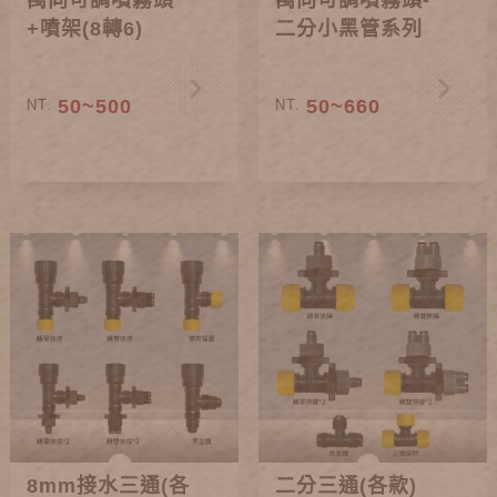
萬向可調噴霧頭
萬向可調噴霧頭-
+噴架(8轉6)
二分小黑管系列
50~500
50~660
NT.
NT.
8mm接水三通(各
二分三通(各款)