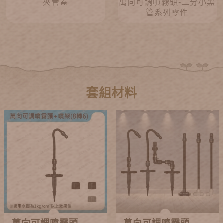
夾管蓋
萬向可調噴霧頭-二分小黑
管系列零件
套組材料