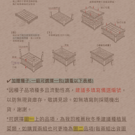
✔️
加贈種子-一組可選擇一包(請看以下表格)
*因種子品項種多且流動性高，
建議多填寫備選編號
，
以防無現貨庫存，敬請見諒。如無填寫則採隨機出
貨，謝謝。
*可選擇
圖一
上的品項，為我司推薦秋冬季建議種植葉
菜類，如購買兩組也可更換為
圖二
品項(每兩組出貨圖