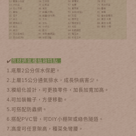
✔️
育材通氣種植箱特點 :
1.底層2公分保水保肥。
2.上層15公分通氣排水，成長快病害少。
3.模組化設計，可更換零件，加長加寬加高。
4.可加裝輪子，方便移動。
5.可搭配防蟲網。
6.搭配PVC管，可DIY小棚架或綠色隧道。
7.高度可任意架高，種菜免彎腰。