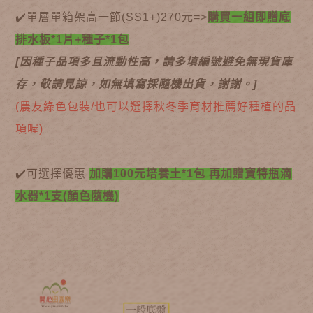
✔️單層單箱架高一節(SS1+)270元=>
購買一組即贈底
排水板*1片+
種子*1包
[因種子品項多且流動性高，請多填編號避免無現貨庫
存，敬請見諒，如無填寫採隨機出貨，謝謝。]
(農友綠色包裝/也可以選擇秋冬季育材推薦好種植的品
項喔)
✔️可選擇優惠
加購100元培養土*1包 再加贈寶特瓶滴
水器*1支(顏色隨機)