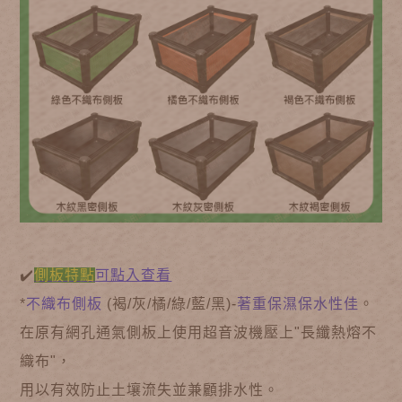
✔️
側板特點
可點入查看
*
不織布側板
(褐/灰/橘/綠/藍/黑)-
著重保濕保水性佳
。
在原有網孔通氣側板上使用超音波機壓上"長纖熱熔不
織布"，
用以有效防止土壤流失並兼顧排水性。