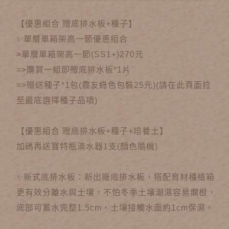
【優惠組合 贈底排水板+種子】
✨單層單箱架高一節優惠組合
>單層單箱架高一節(SS1+)270元
=>購買一組即贈底排水板*1片
=>贈送種子*1包(農友綠色包裝25元)(請在此頁面拉
至最底選擇種子品項)
【優惠組合 贈底排水板+種子+培養土】
加碼再送寶特瓶滴水器1支(顏色隨機)
✨新式底排水板：新出廠底排水板，搭配育材種植箱
更有效分離水與土壤，不怕冬季土壤潮濕容易爛根，
底部可蓄水完整1.5cm，土壤接觸水面約1cm保濕。