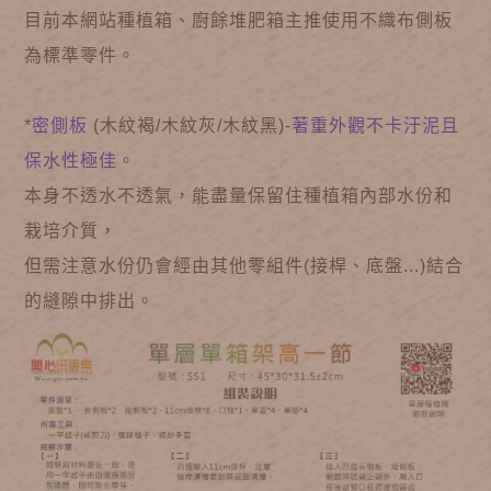
目前本網站種植箱、廚餘堆肥箱主推使用不織布側板
為標準零件。
*
密側板
(木紋褐/木紋灰/木紋黑)-
著重外觀不卡汙泥且
保水性極佳。
本身不透水不透氣，能盡量保留住種植箱內部水份和
栽培介質，
但需注意水份仍會經由其他零組件(接桿、底盤...)結合
的縫隙中排出。