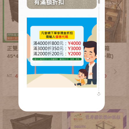
正雙層種植箱
寵物烏龜飼養箱
45*45*35cm
(正方形組合多款)
460~650
280~1,280
NT.
NT.