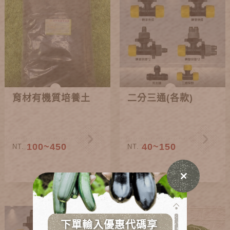
育材有機質培養土
二分三通(各款)
100~450
40~150
NT.
NT.