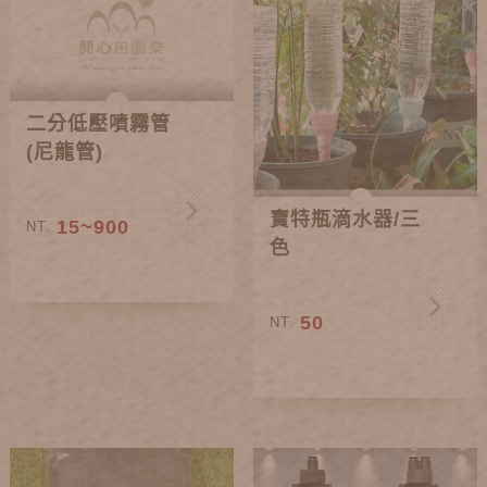
二分低壓噴霧管
(尼龍管)
寶特瓶滴水器/三
15~900
NT.
色
50
NT.