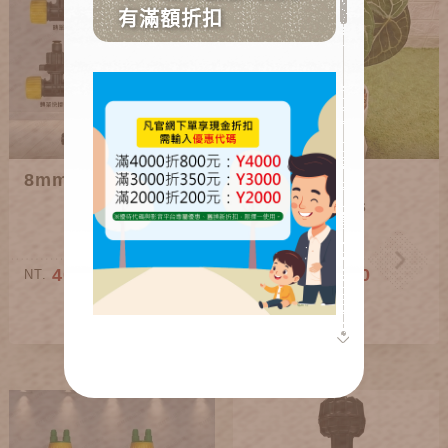
8mm三通(各款)
居家植栽系列
Houseplants
40~150
200~1,600
NT.
NT.