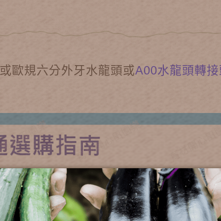
或歐規六分外牙水龍頭或
A00水龍頭轉接