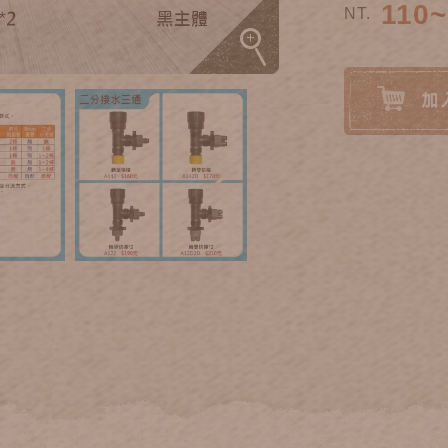
110~
NT.