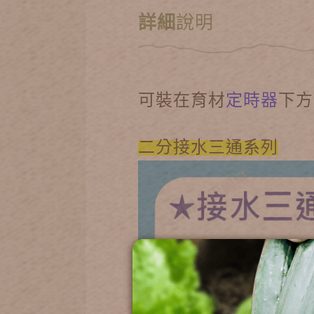
詳細
說明
可裝在育材
定時器
下方
二分接水三通系列