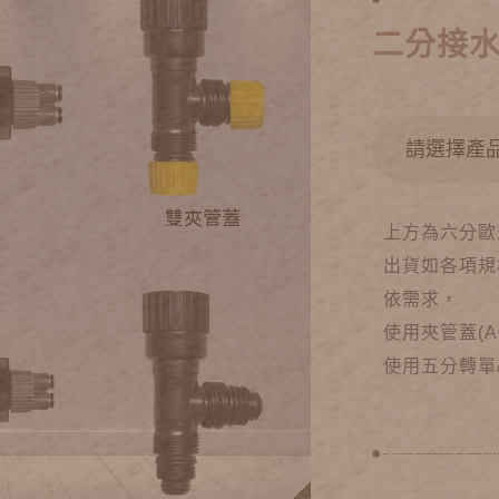
二分接水
上方為六分歐
出貨如各項規
依需求，
使用夾管蓋(A
使用五分轉單/