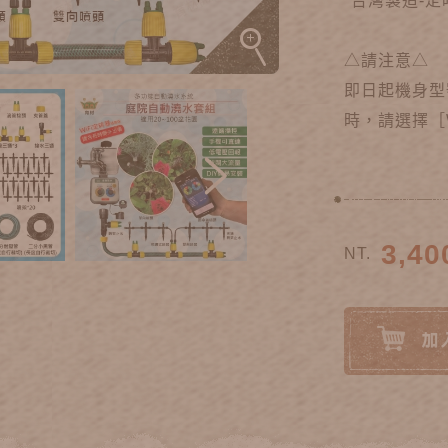
*台灣製造-
△請注意△
即日起機身型
時，請選擇［W
3,40
NT.