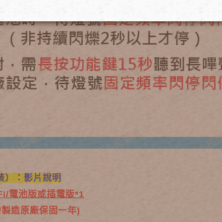
裝）
：
影片說明
Fi/電池版或插電版*1
灣製造原廠保固一年)