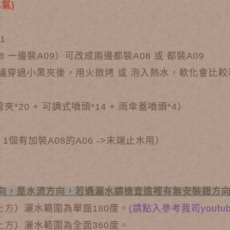
氣)
1
08 一邊裝A09）可改成兩邊都裝A08 或 都裝A09
1（建議穿過小黑夾後，用火微烤 或 泡入熱水，軟化會比
*20 + 可調式噴頭*14 + 雨傘蓋噴頭*4）
 + 1個有加裝A08的A06 ->末端止水用）
方向，是水流方向，若遇漏水請檢查這裡有無安裝錯方
上方
）灑水範圍為單面180度。
(請點入參考我司youtu
上方
）灑水範圍為全面360度。