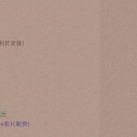
較利於安裝）
向。
be影片範例)