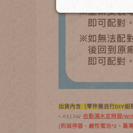
出貨內含（零件需自行DIY組
⦁
A113W
自動澆水定時器/Wi
(附雨停器、鹼性電池*2，臺