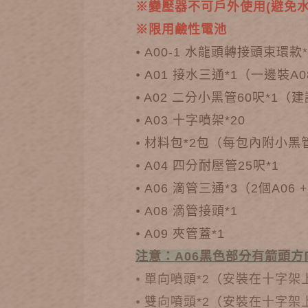
※變壓器不可戶外使用(避免水
※限用鹼性電池
⦁ A00-1 水龍頭轉接頭束環款*
⦁ A01 接水三通*1（一邊裝A
⦁ A02 二分小黑管60呎*
⦁ A03 十字噴架*20
⦁ 材料包*2包（每包內附小黑管夾
⦁ A04 四分耐壓管25呎*1
⦁ A06 滴管三通*3（2個A06
⦁ A08 滴管接頭*1
⦁ A09 夾管蓋*1
注意：A06黑色部分有箭頭
⦁
單向噴頭*2
（
安裝在十字架
⦁
雙向噴頭*2
（
安裝在十字架