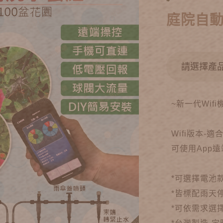
庭院自動
~新一代Wif
Wifi版本-
可使用App
*可選擇電池
*皆標配雨天
*可依需求選擇