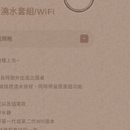
澆水套組/WiFi
i機種上市~
適合長時間外出或出國者
遠端操控澆水排程，同時保留原旋鈕功能
款以及插電款
停水器
第一代或第二代Wifi版本