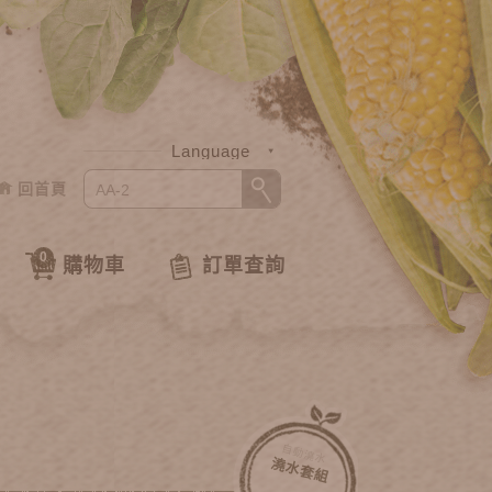
Language
回首頁
中文
English
0
購物車
訂單查詢
自動澆水
澆水套組