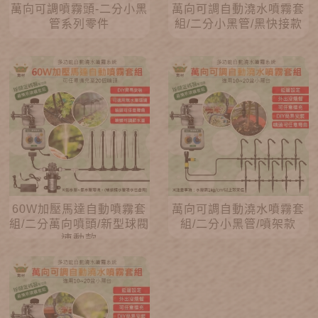
萬向可調噴霧頭-二分小黑
萬向可調自動澆水噴霧套
管系列零件
組/二分小黑管/黑快接款
60W加壓馬達自動噴霧套
萬向可調自動澆水噴霧套
組/二分萬向噴頭/新型球閥
組/二分小黑管/噴架款
連動款