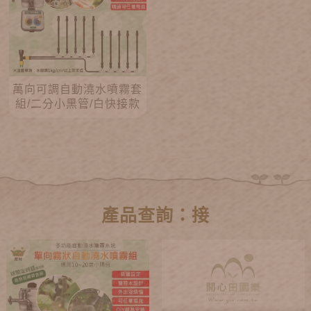
萬向可調自動澆水噴霧套
組/二分小黑管/白快接款
產品查詢：接