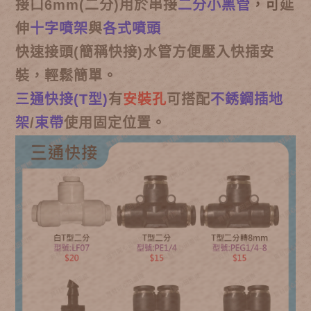
接口6mm(二分)用於串接
二分小黑管
，可
延
伸
十字噴架
與
各式噴頭
快速接頭(簡稱快接)水管方便壓入快插安
裝，輕鬆簡單。
三通快接(T型)
有
安裝孔
可搭配
不銹鋼插地
架
/
束帶
使用固定位置。