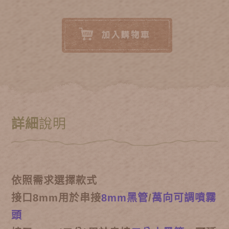
詳細
說明
依照需求選擇款式
接口8mm用於串接
8mm黑管
/
萬向可調噴霧
頭