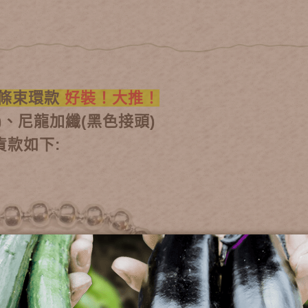
鍊條束環款
好裝！大推！
)、尼龍加纖(黑色接頭)
貨款如下: