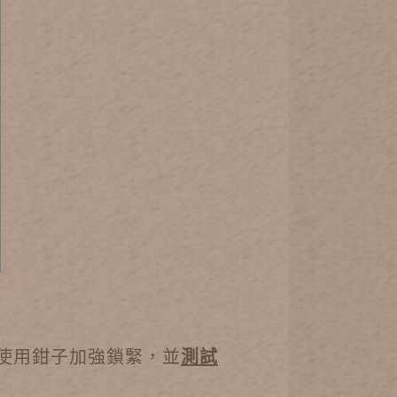
需使用鉗子加強鎖緊，並
測試