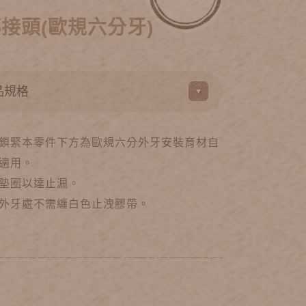
接頭(歐規六分牙)
鎖緊本零件下方為歐規六分外牙安裝育材自
適用。
墊圈以達止漏。
外牙處不需纏白色止洩膠帶。