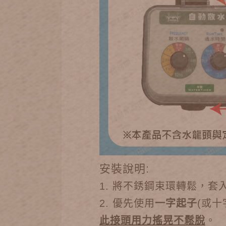
安裝說明:
1. 將不銹鋼束環轉鬆，
2. 優先使用
一字起子
(或
此接頭用力搖晃不鬆脫
。