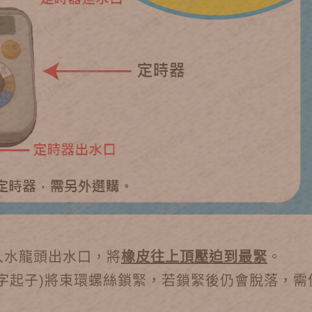
套入水龍頭出水口，將
橡皮往上頂壓迫到最緊
。
十字起子)將束環螺絲鎖緊，若鎖緊後仍會脫落，