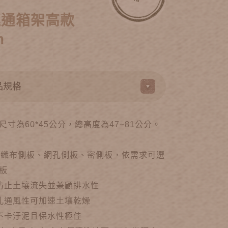
連通箱架高款
m
寸為60*45公分，總高度為47~81公分。
為不織布側板、網孔側板、密側板，依需求可選
板
 防止土壤流失並兼顧排水性
網孔通風性可加速土壤乾燥
觀不卡汙泥且保水性極佳