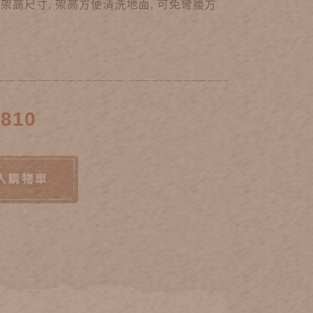
同架高尺寸, 架高方便清洗地面, 可免彎腰方
~810