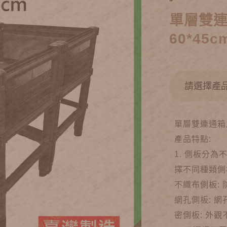
單層雙
60*45c
單層雙連通箱尺
產品特點:
1. 側板分
擇不同種類側
不織布側板:
網孔側板: 
密側板: 外