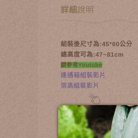
詳細
說明
組裝後尺寸為:45*60公分
總高度可為:47~81cm
請參考Youtube
連通箱組裝影片
架高組裝影片
單層種植箱架高高度選
**產品組裝後高度正負3公分為