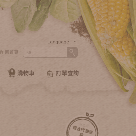
Language
回首頁
中文
English
0
購物車
訂單查詢
種植箱
組
合
式
種
植
箱