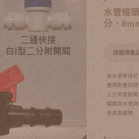
水管接頭
分、8m
依水管串接尺
選擇對應的接
上方有旋鈕開
開關與水管同
垂直為關閉