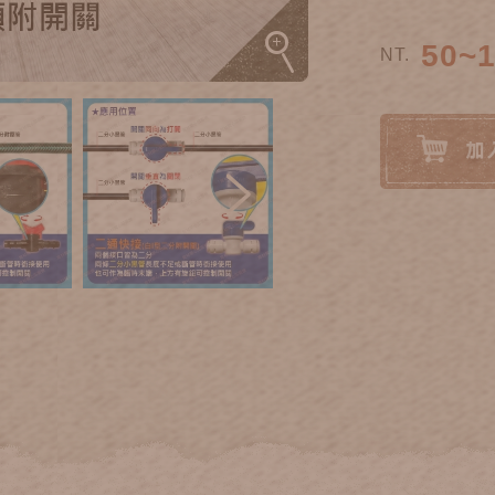
50~
NT.