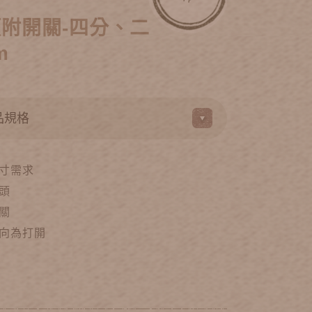
附開關-四分、二
m
寸需求
頭
關
向為打開