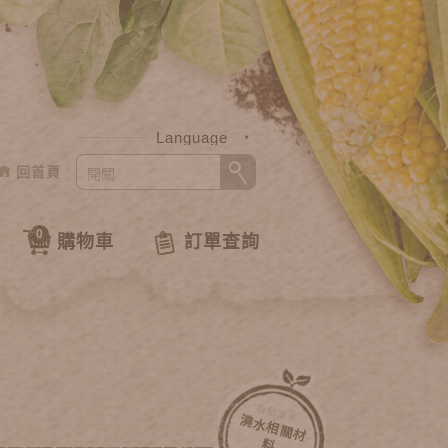
Language
回首頁
中文
English
0
購物車
訂單查詢
自動澆水
澆
水
相
關
材
料