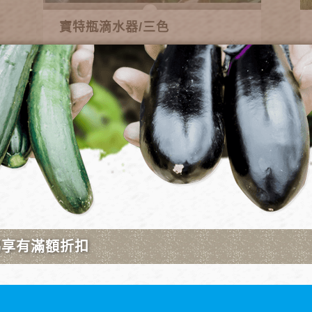
寶特瓶滴水器/三色
50
NT.