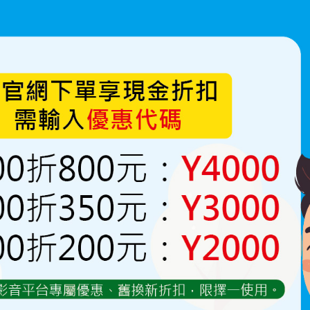
8mm三通(各款)
40~150
NT.