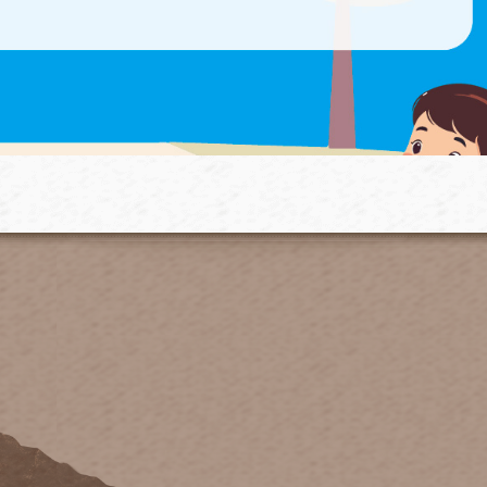
耐轉噴頭系列(旋轉噴頭&
底座&接頭)
30~400
NT.