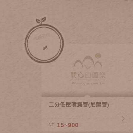
產品查詢
06
二分低壓噴霧管(尼龍管)
15~900
NT.