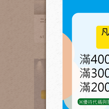
二分三通(各款)
40~150
NT.