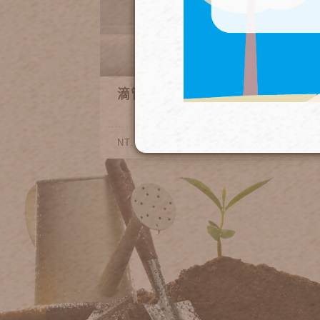
滴管三通(各款)
40~90
NT.