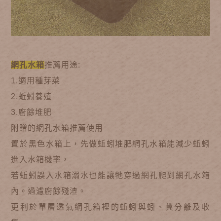
網孔水箱
推薦用途:
1.適用種芽菜
2.蚯蚓養殖
3.廚餘堆肥
附贈的網孔水箱推薦使用
置於黑色水箱上，先做蚯蚓堆肥網孔水箱能減少蚯蚓
進入水箱機率，
若蚯蚓誤入水箱溺水也能讓牠穿過網孔爬到網孔水箱
內。過濾廚餘殘渣。
更利於單層透氣網孔箱裡的蚯蚓與蚓、糞分離及收