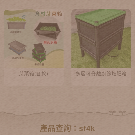
芽菜箱(各款)
多層可分離廚餘堆肥箱
產品查詢：sf4k